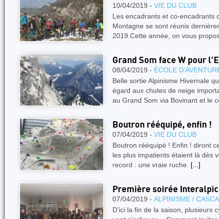
10/04/2019 -
VIE DU CLUB
Les encadrants et co-encadrants 
Montagne se sont réunis dernière
2019.Cette année, on vous propos
Grand Som face W pour l'E
08/04/2019 -
ÉCOLE D'AVENTUR
Belle sortie Alpinisme Hivernale q
égard aux chutes de neige importan
au Grand Som via Bovinant et le c
Boutron rééquipé, enfin !
07/04/2019 -
VIE DU CLUB
Boutron rééquipé ! Enfin ! diront 
les plus impatients étaient là dès
record : une vraie ruche.
[...]
Première soirée Interalpic
07/04/2019 -
ALPINISME / CASC
D’ici la fin de la saison, plusieur