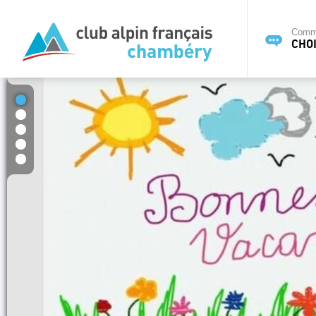
Commi
CHOI
1
2
3
4
5