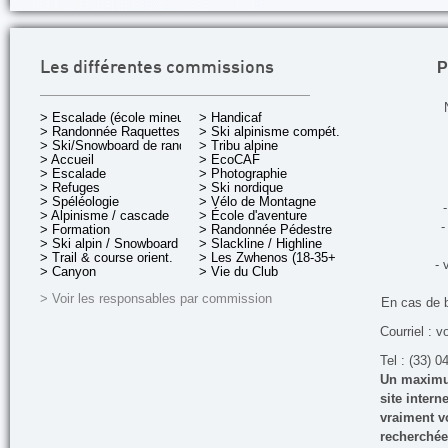
P
Les différentes commissions
> Escalade (école mineurs)
> Handicaf
> Randonnée Raquettes
> Ski alpinisme compét.
> Ski/Snowboard de rando.
> Tribu alpine
> Accueil
> EcoCAF
> Escalade
> Photographie
> Refuges
> Ski nordique
> Spéléologie
> Vélo de Montagne
-
> Alpinisme / cascade
> École d'aventure
-
> Formation
> Randonnée Pédestre
> Ski alpin / Snowboard
> Slackline / Highline
> Trail & course orient.
> Les Zwhenos (18-35+ ans)
- 
> Canyon
> Vie du Club
> Voir les responsables par commission
En cas de 
Courriel : v
Tel : (33) 0
Un maximum
site inter
vraiment vo
recherchée