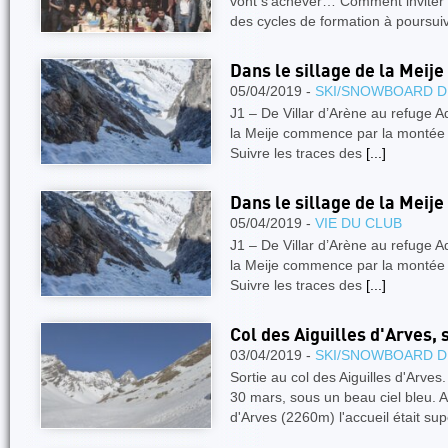
vont s’achever… Comment inviter t
des cycles de formation à poursui
Dans le sillage de la Meije
05/04/2019 -
SKI/SNOWBOARD D
J1 – De Villar d’Arène au refuge
la Meije commence par la montée ve
Suivre les traces des
[...]
Dans le sillage de la Meije
05/04/2019 -
VIE DU CLUB
J1 – De Villar d’Arène au refuge
la Meije commence par la montée ve
Suivre les traces des
[...]
Col des Aiguilles d'Arves, 
03/04/2019 -
SKI/SNOWBOARD D
Sortie au col des Aiguilles d'Arve
30 mars, sous un beau ciel bleu. A
d'Arves (2260m) l'accueil était su