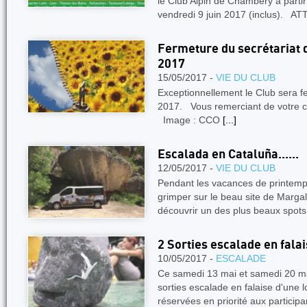
le Club Alpin de Chambéry à parti
vendredi 9 juin 2017 (inclus). 
Fermeture du secrétariat 
2017
15/05/2017 -
VIE DU CLUB
Exceptionnellement le Club sera 
2017. Vous remerciant de votre 
Image : CCO
[...]
Escalada en Cataluña......
12/05/2017 -
VIE DU CLUB
Pendant les vacances de printemps
grimper sur le beau site de Marga
découvrir un des plus beaux spot
2 Sorties escalade en fala
10/05/2017 -
ESCALADE
Ce samedi 13 mai et samedi 20 m
sorties escalade en falaise d'une 
réservées en priorité aux particip