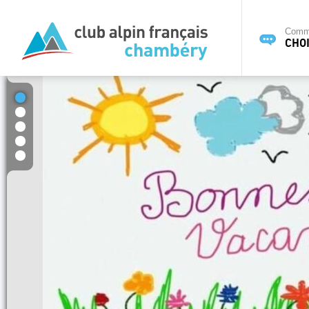
Commi
CHOI
1
2
3
4
5