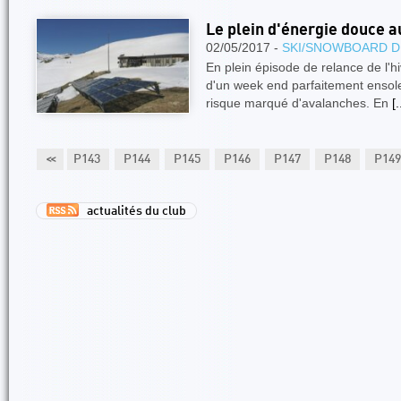
Le plein d'énergie douce a
02/05/2017 -
SKI/SNOWBOARD D
En plein épisode de relance de l'hi
d'un week end parfaitement ensolei
risque marqué d'avalanches. En
[.
P142
<<
P143
P144
P145
P146
P147
P148
P149
actualités du club