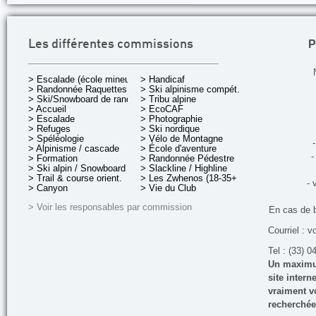
P
Les différentes commissions
> Escalade (école mineurs)
> Handicaf
> Randonnée Raquettes
> Ski alpinisme compét.
> Ski/Snowboard de rando.
> Tribu alpine
> Accueil
> EcoCAF
> Escalade
> Photographie
> Refuges
> Ski nordique
> Spéléologie
> Vélo de Montagne
-
> Alpinisme / cascade
> École d'aventure
-
> Formation
> Randonnée Pédestre
> Ski alpin / Snowboard
> Slackline / Highline
> Trail & course orient.
> Les Zwhenos (18-35+ ans)
- 
> Canyon
> Vie du Club
> Voir les responsables par commission
En cas de 
Courriel : v
Tel : (33) 0
Un maximum
site inter
vraiment vo
recherchée