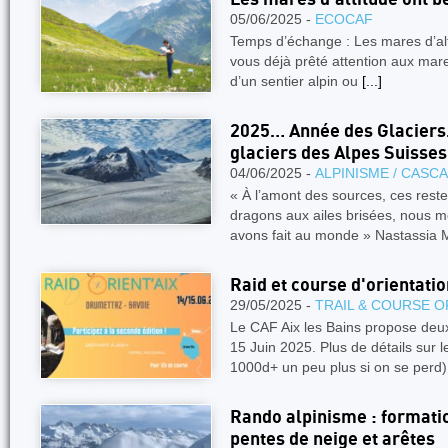
05/06/2025 -
ECOCAF
Temps d’échange : Les mares d’alt
vous déjà prêté attention aux mare
d’un sentier alpin ou
[...]
2025… Année des Glaciers.
glaciers des Alpes Suisses
04/06/2025 -
ALPINISME / CASC
« À l’amont des sources, ces rest
dragons aux ailes brisées, nous m
avons fait au monde » Nastassia 
Raid et course d'orientatio
29/05/2025 -
TRAIL & COURSE O
Le CAF Aix les Bains propose de
15 Juin 2025. Plus de détails sur l
1000d+ un peu plus si on se perd
Rando alpinisme : formati
pentes de neige et arêtes