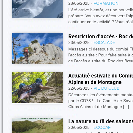
28/05/2025 -
FORMATION
L’été arrive bientôt, et une nouve
prépare. Vous avez découvert l’al
continuer cette activité ? Vous réa
Restriction d'accès : Roc 
23/05/2025 -
ESCALADE
Messages ci dessous du comité 
l'accès au site : Pour faire suite à 
de l’accès au site du Roc des Bœ
Actualité estivale du Comi
Alpins et de Montagne
22/05/2025 -
VIE DU CLUB
Découvrez les événements montag
par le CD73 ! Le Comité de Savoi
Clubs Alpins et de Montagne
[...]
La nature au fil des saison
20/05/2025 -
ECOCAF