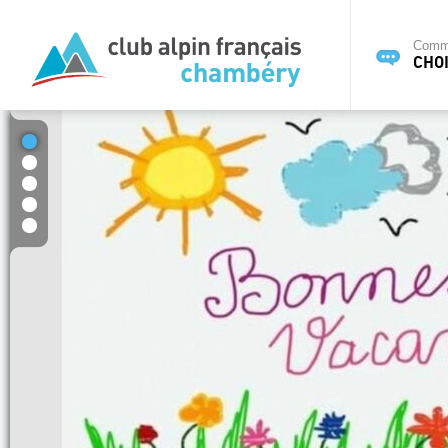
Commi
CHOI
1
2
3
4
5