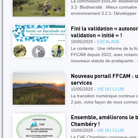
La commission EcoCAF-biodiversité
3.2- Biodiversité : Mieux connait
environnement 3.2.1- Développer
Fini la validation « autono
validation « initié » !
18/05/2025 -
ESCALADE
Le contexte : Une réforme de la fo
FFCAM depuis 2022, avec notamme
nouveaux statuts de pratiquants : «
Nouveau portail FFCAM : u
services
15/05/2025 -
VIE DU CLUB
La transition numérique continue d
2 juin, votre façon de vous connec
Ensemble, améliorons le b
Chambéry !
15/05/2025 -
VIE DU CLUB
Le CAF Chambéry convoque une c