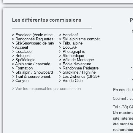
P
Les différentes commissions
> Escalade (école mineurs)
> Handicaf
> Randonnée Raquettes
> Ski alpinisme compét.
> Ski/Snowboard de rando.
> Tribu alpine
> Accueil
> EcoCAF
> Escalade
> Photographie
> Refuges
> Ski nordique
> Spéléologie
> Vélo de Montagne
-
> Alpinisme / cascade
> École d'aventure
-
> Formation
> Randonnée Pédestre
> Ski alpin / Snowboard
> Slackline / Highline
> Trail & course orient.
> Les Zwhenos (18-35+ ans)
- 
> Canyon
> Vie du Club
> Voir les responsables par commission
En cas de 
Courriel : v
Tel : (33) 0
Un maximum
site inter
vraiment vo
recherchée