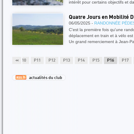
intérêt pour certains objectifs et 
Quatre Jours en Mobilité 
06/05/2025 -
RANDONNÉE PÉDE
C'est la première fois qu'une ran
déplacement en train et à vélo e
Un grand remerciement à Jean-Pat
P9
<<
P10
P11
P12
P13
P14
P15
P16
P17
actualités du club