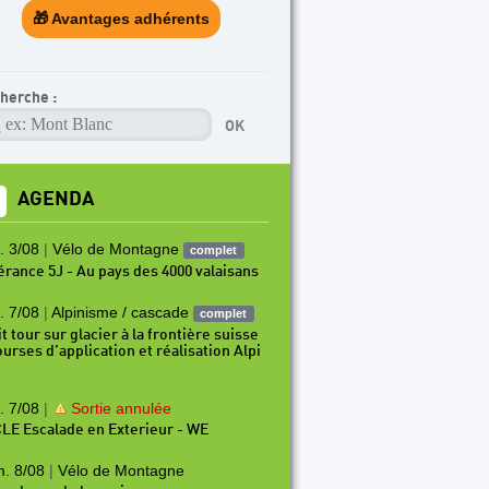
🎁 Avantages adhérents
herche :
AGENDA
. 3/08
|
Vélo de Montagne
complet
nérance 5J - Au pays des 4000 valaisans
. 7/08
|
Alpinisme / cascade
complet
t tour sur glacier à la frontière suisse
ourses d’application et réalisation Alpi
. 7/08
|
Sortie annulée
LE Escalade en Exterieur - WE
. 8/08
|
Vélo de Montagne