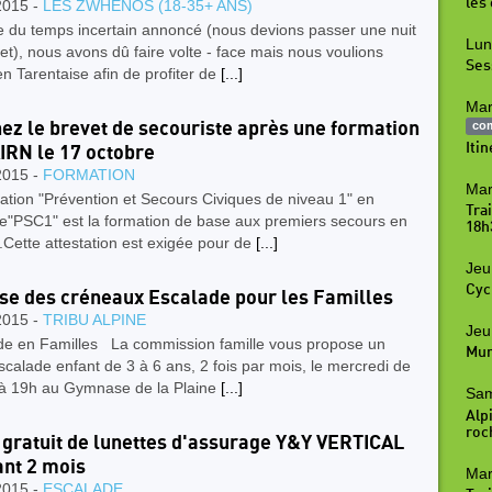
les
2015 -
LES ZWHENOS (18-35+ ANS)
e du temps incertain annoncé (nous devions passer une nuit
Lun
et), nous avons dû faire volte - face mais nous voulions
Ses
en Tarentaise afin de profiter de
[...]
Mar
ez le brevet de secouriste après une formation
co
Iti
IRN le 17 octobre
2015 -
FORMATION
Mar
tation "Prévention et Secours Civiques de niveau 1" en
Tra
e"PSC1" est la formation de base aux premiers secours en
18h
Cette attestation est exigée pour de
[...]
Jeu
Cyc
se des créneaux Escalade pour les Familles
2015 -
TRIBU ALPINE
Jeu
de en Familles La commission famille vous propose un
Mur
scalade enfant de 3 à 6 ans, 2 fois par mois, le mercredi de
à 19h au Gymnase de la Plaine
[...]
Sam
Alpi
roc
 gratuit de lunettes d'assurage Y&Y VERTICAL
nt 2 mois
Mar
2015 -
ESCALADE