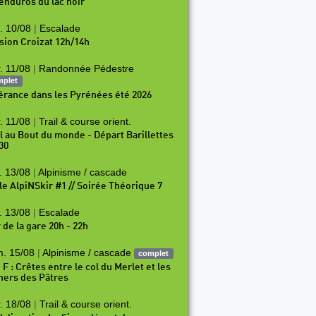
 enduros du lac noir
. 10/08
|
Escalade
sion Croizat 12h/14h
. 11/08
|
Randonnée Pédestre
mplet
nérance dans les Pyrénées été 2026
. 11/08
|
Trail & course orient.
il au Bout du monde - Départ Barillettes
30
. 13/08
|
Alpinisme / cascade
le AlpiNSkir #1 // Soirée Théorique 7
. 13/08
|
Escalade
 de la gare 20h - 22h
. 15/08
|
Alpinisme / cascade
complet
 F : Crêtes entre le col du Merlet et les
hers des Pâtres
. 18/08
|
Trail & course orient.