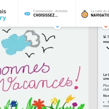
Commissions - Activités
La carte du s
CHOISISSEZ...
NAVIGATI
💻 S
nou

Le 
une
Plu
clu
Nos
mon