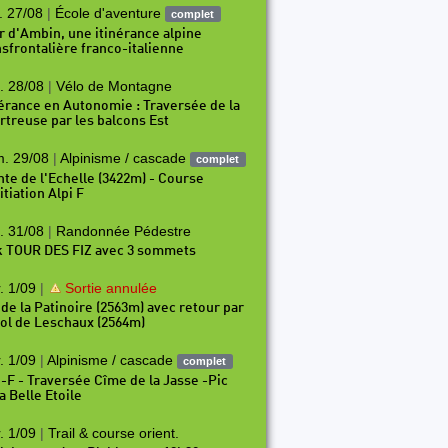
. 27/08
|
École d'aventure
complet
r d'Ambin, une itinérance alpine
nsfrontalière franco-italienne
. 28/08
|
Vélo de Montagne
nérance en Autonomie : Traversée de la
rtreuse par les balcons Est
. 29/08
|
Alpinisme / cascade
complet
nte de l'Echelle (3422m) - Course
itiation Alpi F
. 31/08
|
Randonnée Pédestre
190
P191
P192
P193
P194
P195
P196
P197
P
k TOUR DES FIZ avec 3 sommets
. 1/09
|
Sortie annulée
 de la Patinoire (2563m) avec retour par
Col de Leschaux (2564m)
. 1/09
|
Alpinisme / cascade
complet
i-F - Traversée Cîme de la Jasse -Pic
a Belle Etoile
. 1/09
|
Trail & course orient.