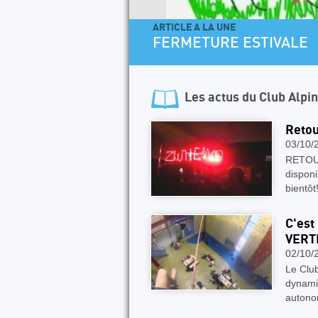
ARTICLE A LA UNE
FERMETURE ESTIVALE
Les actus du
Club Alpi
Retou
03/10/
RETOU
disponi
bientô
C'est
VERTI
02/10/
Le Clu
dynami
autonom