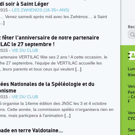
i soir à Saint Léger
2015 -
LES ZWHENOS (18-35+ ANS)
..... Venez samedi après mid avec les Zwhénos.... à Saint
...]
Rec
 fêter l'anniversaire de notre partenaire
LAC le 27 septembre !
2015 -
VIE DU CLUB
artenaire VERTILAC fête ses 2 ans ! A cette occasion, le
he 27 septembre, l'équipe de VERTILAC accueille les
Lun
, leurs parents et tous ceux qui veulent
[...]
Iti
ées Nationales de la Spéléologie et du
Ven
onisme
Peti
2015 -
VIE DU CLUB
– C
F
 organise la 14eme édition des JNSC les 3 et 4 octobre
ns. Cette année, la commission spéléo n'organisera rien en
Ven
me, mais particpera à l'animation
[...]
CYC
Sam
ade en terre Valdotaine...