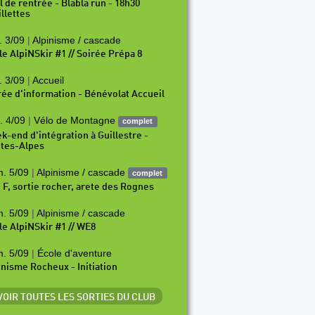
il de rentrée - Blabla run - 18h30
illettes
. 3/09
|
Alpinisme / cascade
le AlpiNSkir #1 // Soirée Prépa 8
. 3/09
|
Accueil
rée d'information - Bénévolat Accueil
. 4/09
|
Vélo de Montagne
complet
k-end d'intégration à Guillestre -
tes-Alpes
. 5/09
|
Alpinisme / cascade
complet
i F, sortie rocher, arete des Rognes
. 5/09
|
Alpinisme / cascade
le AlpiNSkir #1 // WE8
. 5/09
|
École d'aventure
inisme Rocheux - Initiation
 VOIR TOUTES LES SORTIES DU CLUB