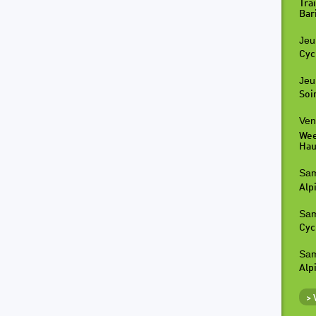
Tra
Bar
Jeu
Cyc
Jeu
Soi
Ven
Wee
Hau
Sam
Alp
Sam
Cyc
Sam
Alp
>