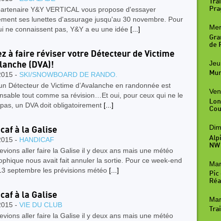
Trai
Pra
partenaire Y&Y VERTICAL vous propose d'essayer
tement ses lunettes d'assurage jusqu'au 30 novembre. Pour
Mer
ui ne connaissent pas, Y&Y a eu une idée
[...]
Gra
de R
z à faire réviser votre Détecteur de Victime
Jeu
lanche (DVA)!
Mur
2015 -
SKI/SNOWBOARD DE RANDO.
 un Détecteur de Victime d’Avalanche en randonnée est
Ven
nsable tout comme sa révision…Et oui, pour ceux qui ne le
Lon
pas, un DVA doit obligatoirement
[...]
Cou
Dim
caf à la Galise
Alp
2015 -
HANDICAF
NW
vions aller faire la Galise il y deux ans mais une météo
ophique nous avait fait annuler la sortie. Pour ce week-end
Mar
13 septembre les prévisions météo
[...]
Pic
Réal
caf à la Galise
Mar
2015 -
VIE DU CLUB
Trai
vions aller faire la Galise il y deux ans mais une météo