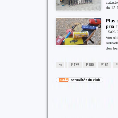
catastr
du 12-
Plus 
prix 
15/09/
Vos sk
nouvell
dès les
174
P175
P176
P177
P178
<<
P179
P180
P181
P
actualités du club