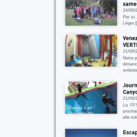
samed
24/09/
Par ici
Léger
[
Venez
VERTI
21/09/
Notre p
dimanc
enfants
Journ
Cany
21/09/
La FFS
prochai
elle mê
Escap