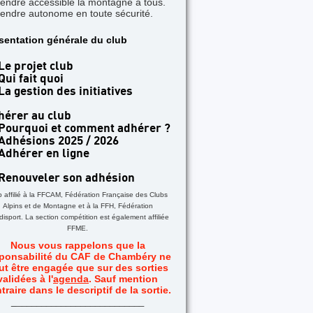
rendre accessible la montagne à tous.
rendre autonome en toute sécurité.
TICLE A LA UNE
sentation générale du club
 jours dans les Aiguilles Rouges - Une formatio
acile
Le projet club
Qui fait quoi
La gestion des initiatives
hérer au club
Pourquoi et comment adhérer ?
Adhésions 2025 / 2026
Adhérer en ligne
Renouveler son adhésion
b affilié à la FFCAM, Fédération Française des Clubs
Alpins et de Montagne et à la FFH, Fédération
isport. La section compétition est également affiliée
FFME.
Nous vous rappelons que la
ponsabilité du CAF de Chambéry ne
ut être engagée que sur des sorties
validées à l'
agenda
. Sauf mention
traire dans le descriptif de la sortie.
_
__________________________