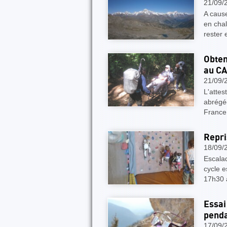
21/09/
A caus
en chal
rester 
Obten
au CA
21/09/
L'attes
abrégé
France.
Repri
18/09/
Escala
cycle e
17h30 
Essai
penda
17/09/