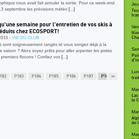
ophique nous avait fait annuler la sortie. Pour ce week-end
Jeu
13 septembre les prévisions météo
[...]
Tou
tra
qu'une semaine pour l'entretien de vos skis à
Ven
réduits chez ECOSPORT!
Iti
2015 -
VIE DU CLUB
Cha
is sont soigneusement rangés et vous songez déjà à la
Sam
e saison ? Alors soyez prêts pour aller arpenter les pistes
Poi
 premiers flocons ! Confiez vos
[...]
d'in
Lun
182
P183
P184
P185
P186
P187
P188
>>
P189
P
tre
Mar
Lac
le 
Mar
Alp
de l
Mar