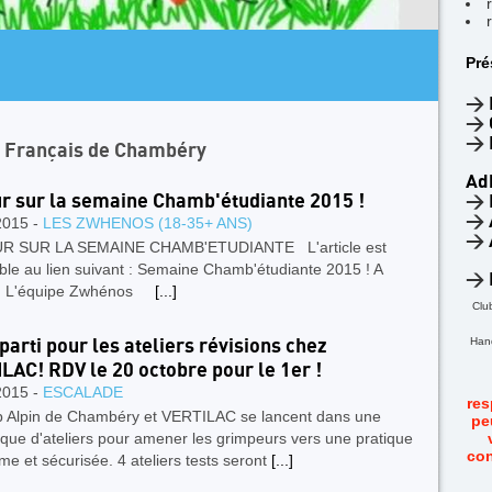
AR
Pré
4
F
>
>
>
n Français de Chambéry
Ad
r sur la semaine Chamb'étudiante 2015 !
>
>
2015 -
LES ZWHENOS (18-35+ ANS)
>
R SUR LA SEMAINE CHAMB'ETUDIANTE L'article est
ble au lien suivant : Semaine Chamb'étudiante 2015 ! A
>
t! L'équipe Zwhénos
[...]
Clu
Hand
 parti pour les ateliers révisions chez
LAC! RDV le 20 octobre pour le 1er !
2015 -
ESCALADE
res
b Alpin de Chambéry et VERTILAC se lancent dans une
pe
que d'ateliers pour amener les grimpeurs vers une pratique
con
e et sécurisée. 4 ateliers tests seront
[...]