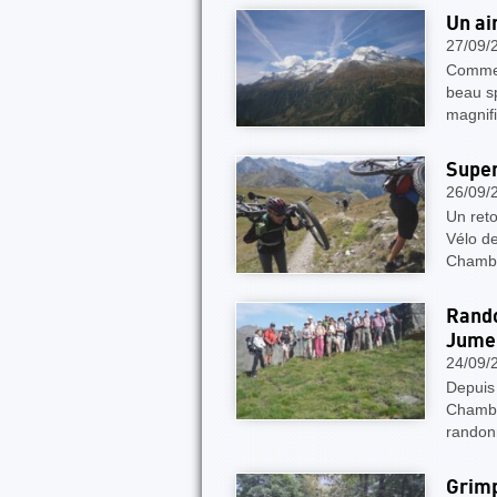
Un air
27/09/
Comme à
beau sp
magnif
Super
26/09/
Un reto
Vélo d
Chambé
Rando
Jume
24/09/
Depuis
Chambé
randonn
Grimp