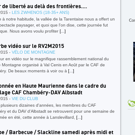
 de liberté au delà des frontières....
2015 -
LES ZWHENOS (18-35+ ANS)
 notre habitude, la vallée de la Tarentaise nous a offert un
Con
ectacle paysager, et quoi que l'on dise, cette journée fut
ique. Nous avons voulu profiter
[...]
be vidéo sur le RV2M2015
2015 -
VÉLO DE MONTAGNE
ur en vidéo sur le magnifique rassemblement national du
e Montagne organisé à Val Cenis en Août par le CAF de
ry. De beaux moments à voir ou à
[...]
nnée en Haute Maurienne dans le cadre du
lage CAF Chambéry-DAV Albstadt
2015 -
VIE DU CLUB
 plusieurs dizaines d'années, les membres du CAF
ry et du DAV d'Albstadt se retrouvent pour une semaine de
ée en été, cette année à Lanslevillard,
[...]
e / Barbecue / Slackline samedi après midi et