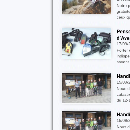
Notre 
gratui
ceux q
Pense
d'Ava
17/09/
Porter
indispe
savent 
Handi
15/09/
Nous de
catastr
du 12-
Handi
15/09/
Nous de