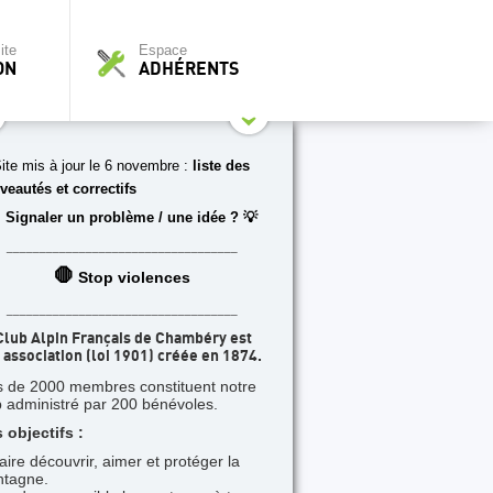
ite
Espace
ON
ADHÉRENTS
ite mis à jour le 6 novembre :
liste des
veautés et correctifs
 Signaler un problème / une idée ? 💡
___________________________________
🛑
Stop violences
___________________________________
Club Alpin Français de Chambéry est
 association (loi 1901) créée en 1874.
s de 2000 membres constituent notre
b administré par 200 bénévoles.
 objectifs :
faire découvrir, aimer et protéger la
tagne.