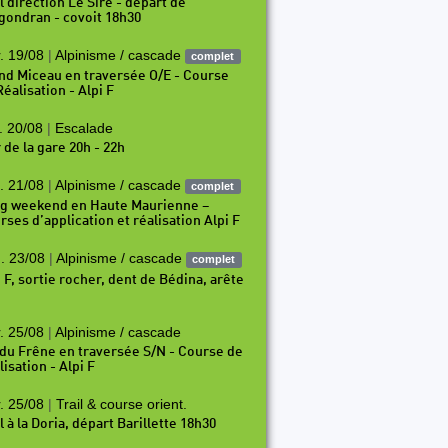
l direction Le Sire - départ de
gondran - covoit 18h30
. 19/08
|
Alpinisme / cascade
complet
nd Miceau en traversée O/E - Course
éalisation - Alpi F
. 20/08
|
Escalade
 de la gare 20h - 22h
. 21/08
|
Alpinisme / cascade
complet
g weekend en Haute Maurienne –
rses d’application et réalisation Alpi F
. 23/08
|
Alpinisme / cascade
complet
i F, sortie rocher, dent de Bédina, arête
. 25/08
|
Alpinisme / cascade
 du Frêne en traversée S/N - Course de
isation - Alpi F
. 25/08
|
Trail & course orient.
l à la Doria, départ Barillette 18h30