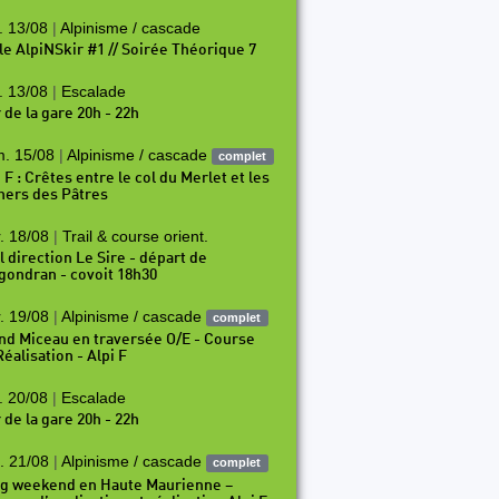
. 13/08
|
Alpinisme / cascade
le AlpiNSkir #1 // Soirée Théorique 7
. 13/08
|
Escalade
 de la gare 20h - 22h
. 15/08
|
Alpinisme / cascade
complet
 F : Crêtes entre le col du Merlet et les
hers des Pâtres
. 18/08
|
Trail & course orient.
l direction Le Sire - départ de
gondran - covoit 18h30
. 19/08
|
Alpinisme / cascade
complet
nd Miceau en traversée O/E - Course
éalisation - Alpi F
. 20/08
|
Escalade
 de la gare 20h - 22h
. 21/08
|
Alpinisme / cascade
complet
g weekend en Haute Maurienne –