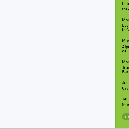
Lun
tre
Mar
Lac
le 
Mar
Alp
de l
Mar
Tra
Bar
Jeu
Cyc
Jeu
Soi
>