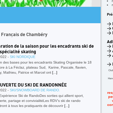
AR
Pré
4
F
>
>
>
n Français de Chambéry
Ad
ration de la saison pour les encadrants ski de
>
>
 spécialité skating
>
2022 -
SKI NORDIQUE
on des bases pour les encadrants Skating Organisée le 18
>
e à La Féclaz, plateau Sud, Karine, Pascale, flavien,
Clu
, Mathieu, Patrice et Marcel ont
[...]
Hand
UVERTE DU SKI DE RANDONNÉE
2022 -
SKI/SNOWBOARD DE RANDO.
res
xpérience Ski de RandoDes sorties qui allient sport,
pe
rte, partage et convivialitéLes RDV’s ski de rando
con
ront à tous les pratiquants de découvrir
[...]