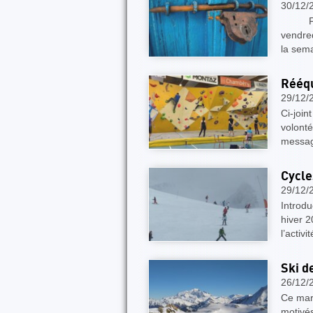
30/12/
FERME
vendre
la sema
Rééqu
29/12/
Ci-join
volonté
messag
Cycle
29/12/
Introdu
hiver 2
l’activ
Ski d
26/12/
Ce mar
motivés