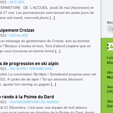
2021 -
ACCUEIL
TURE DE L'ACCUEIL jeudi 26 mai (Ascension) et
di 27 mai Les permanences sont tenues les autes jours de
ine soit mardi, mercredi.photo
[...]
Rec
ipement Croizat
2021 -
ESCALADE
t un message du gestionnaire de Croizat, avis au bonnes
s !"Bonjour à toutes et tous, Tout d’abord j’espère que ce
e vous trouveras en bonne forme
[...]
Lun
Iti
s de progression en ski alpin
2021 -
SKI ALPIN / SNOWBOARD
Jeu
ction La commission Ski Alpin / Snowboard propose pour cet
Mon
022, 4 cycles de ski alpin ! Toi qui aimerais découvrir
ité, ajuster ton carving ou gagner
[...]
Jeu
CYC
e rando à la Pointe du Dard
Jeu
2021 -
SKI/SNOWBOARD DE RANDO.
Gar
di 21 Décembre, c’est avec une équipe de huit skieurs
 que nous partons en direction de la Pointe du Dard. Après