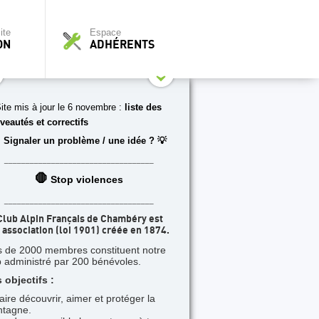
ite
Espace
ON
ADHÉRENTS
ite mis à jour le 6 novembre :
liste des
veautés et correctifs
 Signaler un problème / une idée ? 💡
___________________________________
🛑
Stop violences
___________________________________
Club Alpin Français de Chambéry est
 association (loi 1901) créée en 1874.
s de 2000 membres constituent notre
b administré par 200 bénévoles.
 objectifs :
faire découvrir, aimer et protéger la
tagne.