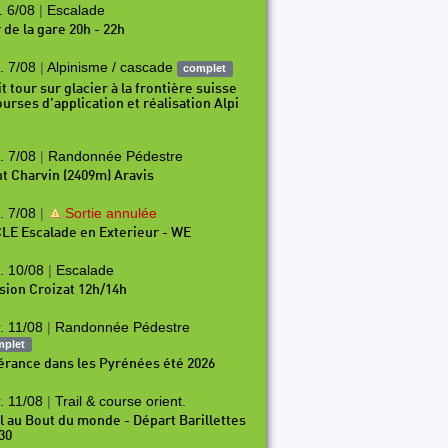
. 6/08
|
Escalade
 de la gare 20h - 22h
. 7/08
|
Alpinisme / cascade
complet
t tour sur glacier à la frontière suisse
ourses d’application et réalisation Alpi
. 7/08
|
Randonnée Pédestre
t Charvin (2409m) Aravis
. 7/08
|
Sortie annulée
LE Escalade en Exterieur - WE
. 10/08
|
Escalade
sion Croizat 12h/14h
. 11/08
|
Randonnée Pédestre
mplet
nérance dans les Pyrénées été 2026
. 11/08
|
Trail & course orient.
il au Bout du monde - Départ Barillettes
30