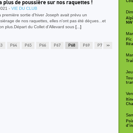
Cou
y a plus de poussière sur nos raquettes !
2021 -
VIE DU CLUB
Dim
 première sortie d'hiver Joseph avait prévu un
Alp
ièrage de nos raquettes, elles n'ont pas été déçues...et
NW
n plus.Départ du Collet d'Allevard sous
[...]
Mar
Pic
Réal
63
P64
P65
P66
P67
P68
P69
P70
>>
P71
P7
Mar
Trai
Jeu
Tou
tra
Ven
Iti
Cha
Sam
Poi
d'in