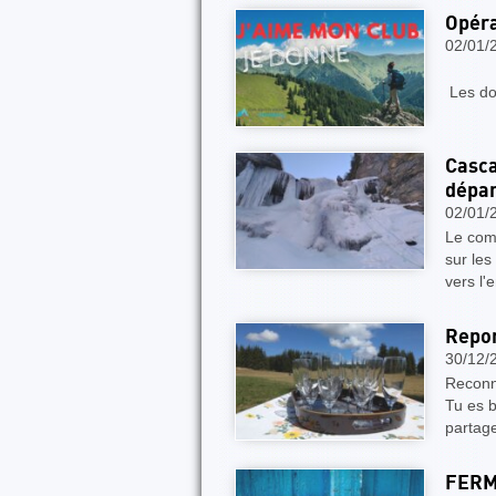
Opéra
02/01/
J'
Les do
Casca
dépa
02/01/
Le com
sur les
vers l
Repor
30/12/
Reconn
Tu es b
partage
FERM