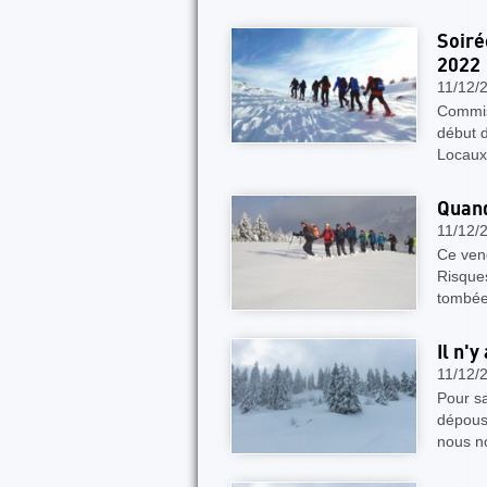
Soiré
2022
11/12/
Commis
début 
Locaux
Quand
11/12/
Ce vend
Risques
tombée
Il n'
11/12/
Pour sa
dépouss
nous no