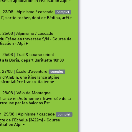
rses d’application et réalisation Alpi F
. 23/08
|
Alpinisme / cascade
complet
i F, sortie rocher, dent de Bédina, arête
. 25/08
|
Alpinisme / cascade
 du Frêne en traversée S/N - Course de
isation - Alpi F
2
P73
P74
P75
P76
P77
P78
P79
P80
P81
. 25/08
|
Trail & course orient.
l à la Doria, départ Barillette 18h30
. 27/08
|
École d'aventure
complet
r d'Ambin, une itinérance alpine
nsfrontalière franco-italienne
. 28/08
|
Vélo de Montagne
nérance en Autonomie : Traversée de la
rtreuse par les balcons Est
. 29/08
|
Alpinisme / cascade
complet
nte de l'Echelle (3422m) - Course
itiation Alpi F