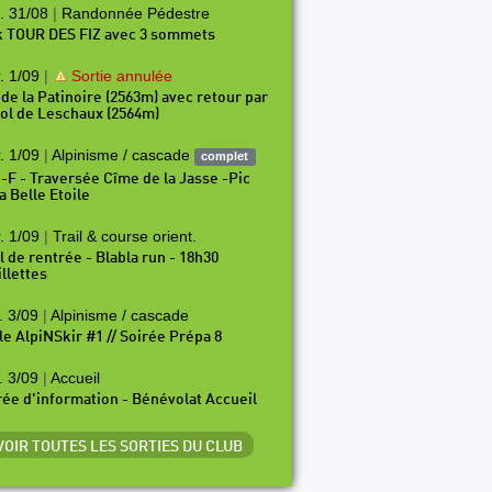
. 31/08
|
Randonnée Pédestre
k TOUR DES FIZ avec 3 sommets
. 1/09
|
Sortie annulée
 de la Patinoire (2563m) avec retour par
Col de Leschaux (2564m)
. 1/09
|
Alpinisme / cascade
complet
i-F - Traversée Cîme de la Jasse -Pic
a Belle Etoile
. 1/09
|
Trail & course orient.
il de rentrée - Blabla run - 18h30
illettes
. 3/09
|
Alpinisme / cascade
le AlpiNSkir #1 // Soirée Prépa 8
. 3/09
|
Accueil
rée d'information - Bénévolat Accueil
 VOIR TOUTES LES SORTIES DU CLUB