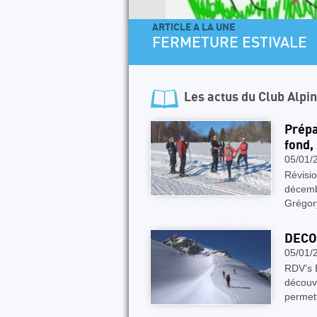
ARTICLE A LA UNE
FERMETURE ESTIVALE
Les actus du
Club Alpi
Prépa
fond,
05/01/
Révisi
décembr
Grégory
DECO
05/01/
RDV’s E
découve
permett