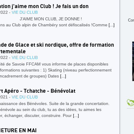
tion j'aime mon Club ! Je fais un don
2022 -
VIE DU CLUB
AIME MON CLUB, JE DONNE !
Con
ns au Club alpin de Chambéry sont défiscalisés !Comme
[...]
de de Glace et ski nordique, offre de formation
rtementale
2022 -
VIE DU CLUB
ité de Savoie FFCAM vous informe de places disponibles
 formations suivantes : 1) Skating (niveau perfectionnement
'encadrement de groupes) Dates
[...]
t Apéro - Tchatche - Bénévolat
2021 -
VIE DU CLUB
aissance des Bénévoles. Suite de la grande concertation.
énévole au sein du club, tu as des idées, tu aimes les
r, échanger, discuter, construire. Pour
[...]
ETURE EN MAI