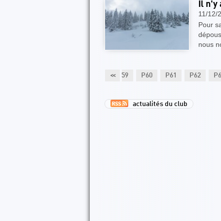
Il n'
11/12/
Pour sa
dépouss
nous no
54
P55
P56
P57
P58
<<
P59
P60
P61
P62
P
actualités du club