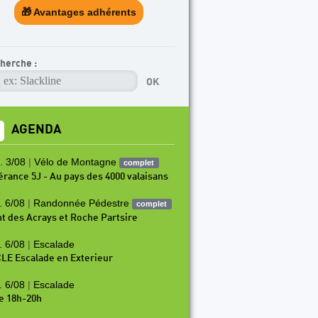
🎁 Avantages adhérents
herche :
AGENDA
. 3/08
|
Vélo de Montagne
complet
nérance 5J - Au pays des 4000 valaisans
. 6/08
|
Randonnée Pédestre
complet
t des Acrays et Roche Partsire
. 6/08
|
Escalade
LE Escalade en Exterieur
. 6/08
|
Escalade
e 18h-20h