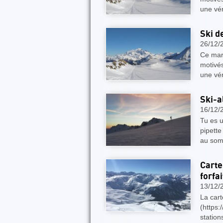
une vér
Ski d
26/12/
Ce mar
motivés
une vér
Ski-a
16/12/
Tu es u
pipette
au som
Carte
forfa
13/12/
La car
(https:
station