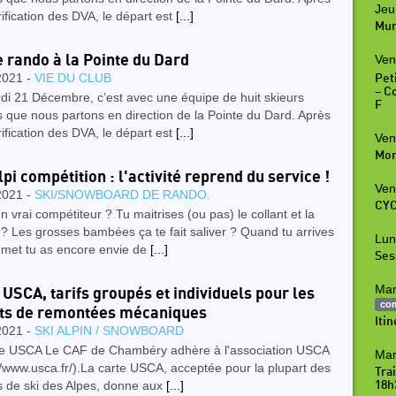
Jeu
ification des DVA, le départ est
[...]
Mur
e rando à la Pointe du Dard
Ven
2021 -
VIE DU CLUB
Peti
– C
di 21 Décembre, c’est avec une équipe de huit skieurs
F
 que nous partons en direction de la Pointe du Dard. Après
ification des DVA, le départ est
[...]
Ven
Mon
lpi compétition : l'activité reprend du service !
Ven
2021 -
SKI/SNOWBOARD DE RANDO.
CYC
n vrai compétiteur ? Tu maitrises (ou pas) le collant et la
 ? Les grosses bambées ça te fait saliver ? Quand tu arrives
Lun
met tu as encore envie de
[...]
Ses
Mar
 USCA, tarifs groupés et individuels pour les
co
its de remontées mécaniques
Iti
2021 -
SKI ALPIN / SNOWBOARD
te USCA Le CAF de Chambéry adhère à l'association USCA
Mar
//www.usca.fr/).La carte USCA, acceptée pour la plupart des
Tra
s de ski des Alpes, donne aux
[...]
18h