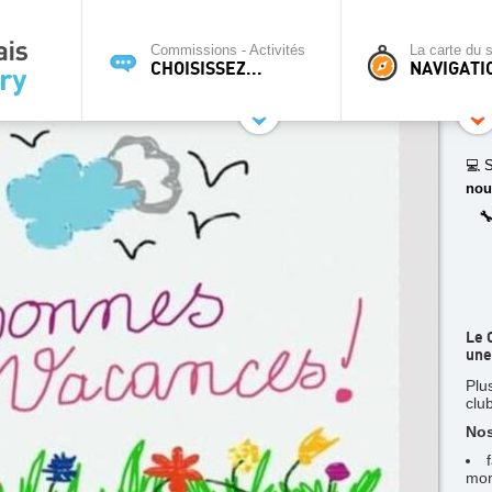
Commissions - Activités
La carte du s
CHOISISSEZ...
NAVIGATI
💻 S
nou

Le 
une
Plu
clu
Nos
mon