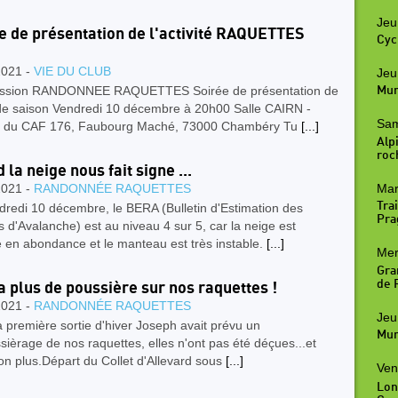
Jeu
e de présentation de l'activité RAQUETTES
Cyc
2021 -
VIE DU CLUB
Jeu
sion RANDONNEE RAQUETTES Soirée de présentation de
Mur
de saison Vendredi 10 décembre à 20h00 Salle CAIRN -
Sam
 du CAF 176, Faubourg Maché, 73000 Chambéry Tu
[...]
Alpi
roc
 la neige nous fait signe ...
2021 -
RANDONNÉE RAQUETTES
Mar
Trai
redi 10 décembre, le BERA (Bulletin d'Estimation des
Pra
 d'Avalanche) est au niveau 4 sur 5, car la neige est
 en abondance et le manteau est très instable.
[...]
Mer
Gra
de R
y a plus de poussière sur nos raquettes !
2021 -
RANDONNÉE RAQUETTES
Jeu
 première sortie d'hiver Joseph avait prévu un
Mur
ièrage de nos raquettes, elles n'ont pas été déçues...et
n plus.Départ du Collet d'Allevard sous
[...]
Ven
Lon