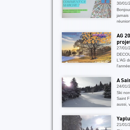
30/01/
Bonjour
jamais 
réunio
AG 20
proje
27/01/
DECOU
L'AG d
l'anné
A Sai
24/01/
Ski no
Saint F
aussi, 
Yapluk
21/01/