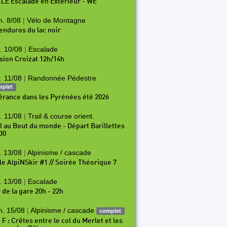
LE Escalade en Exterieur - WE
. 8/08
|
Vélo de Montagne
 enduros du lac noir
. 10/08
|
Escalade
sion Croizat 12h/14h
. 11/08
|
Randonnée Pédestre
mplet
nérance dans les Pyrénées été 2026
. 11/08
|
Trail & course orient.
il au Bout du monde - Départ Barillettes
30
. 13/08
|
Alpinisme / cascade
le AlpiNSkir #1 // Soirée Théorique 7
. 13/08
|
Escalade
 de la gare 20h - 22h
. 15/08
|
Alpinisme / cascade
complet
 F : Crêtes entre le col du Merlet et les