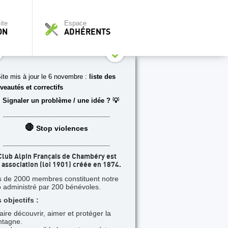
ite
Espace
ON
ADHÉRENTS
ite mis à jour le 6 novembre :
liste des
veautés et correctifs
 Signaler un problème / une idée ? 💡
___________________________________
🛑
Stop violences
___________________________________
Club Alpin Français de Chambéry est
 association (loi 1901) créée en 1874.
s de 2000 membres constituent notre
b administré par 200 bénévoles.
 objectifs :
faire découvrir, aimer et protéger la
tagne.