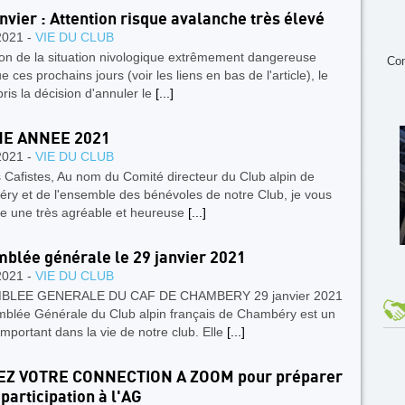
anvier : Attention risque avalanche très élevé
2021 -
VIE DU CLUB
son de la situation nivologique extrêmement dangereuse
Con
e ces prochains jours (voir les liens en bas de l'article), le
pris la décision d'annuler le
[...]
E ANNEE 2021
2021 -
VIE DU CLUB
 Cafistes, Au nom du Comité directeur du Club alpin de
ry et de l'ensemble des bénévoles de notre Club, je vous
te une très agréable et heureuse
[...]
blée générale le 29 janvier 2021
2021 -
VIE DU CLUB
BLEE GENERALE DU CAF DE CHAMBERY 29 janvier 2021
mblée Générale du Club alpin français de Chambéry est un
mportant dans la vie de notre club. Elle
[...]
EZ VOTRE CONNECTION A ZOOM pour préparer
 participation à l'AG