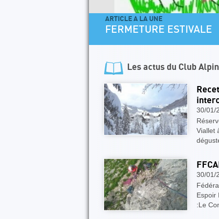
ARTICLE A LA UNE
FERMETURE ESTIVALE
Les actus du
Club Alpi
Recet
inter
30/01/
Réserve
Viallet
déguste
FFCAM
30/01/
Fédéra
Espoir
:Le Co