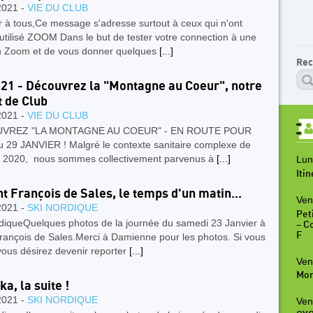
2021 -
VIE DU CLUB
 à tous,Ce message s'adresse surtout à ceux qui n'ont
utilisé ZOOM Dans le but de tester votre connection à une
n Zoom et de vous donner quelques
[...]
Rec
21 - Découvrez la "Montagne au Coeur", notre
t de Club
2021 -
VIE DU CLUB
VREZ "LA MONTAGNE AU COEUR" - EN ROUTE POUR
u 29 JANVIER ! Malgré le contexte sanitaire complexe de
e 2020, nous sommes collectivement parvenus à
[...]
Lun
Iti
nt François de Sales, le temps d'un matin...
Ven
2021 -
SKI NORDIQUE
Peti
rdiqueQuelques photos de la journée du samedi 23 Janvier à
– C
F
rançois de Sales.Merci à Damienne pour les photos. Si vous
vous désirez devenir reporter
[...]
Ven
Mon
a, la suite !
2021 -
SKI NORDIQUE
Ven