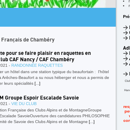
AR
Pré
4
F
>
>
>
n Français de Chambéry
Ad
te pour se faire plaisir en raquettes en
>
>
club CAF Nancy / CAF Chambéry
>
2021 -
RANDONNÉE RAQUETTES
r un hôtel dans une station typique du beaufortain : l'hôtel
>
 à Arêches-Beaufort a su nous héberger et nous a permis de
Clu
r leurs spécialités
[...]
Hand
 Groupe Espoir Escalade Savoie
2021 -
VIE DU CLUB
res
tion Française des Clubs Alpins et de MontagneGroupe
pe
 Escalade SavoieOuverture des candidatures PHILOSOPHIE
con
mité de Savoie des Clubs Alpins et de Montagne
[...]