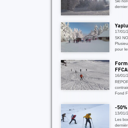
Ski nor
dernier
Yaplu
17/01/
SKI NO
Plusie
pour l
Forma
FFCAM
16/01/
REPORT
contra
Fond F
​-50%
13/01/
Les bon
dernièr