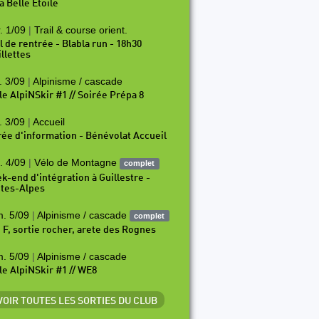
a Belle Etoile
. 1/09
|
Trail & course orient.
il de rentrée - Blabla run - 18h30
illettes
. 3/09
|
Alpinisme / cascade
le AlpiNSkir #1 // Soirée Prépa 8
. 3/09
|
Accueil
rée d'information - Bénévolat Accueil
. 4/09
|
Vélo de Montagne
complet
k-end d'intégration à Guillestre -
tes-Alpes
. 5/09
|
Alpinisme / cascade
complet
i F, sortie rocher, arete des Rognes
. 5/09
|
Alpinisme / cascade
le AlpiNSkir #1 // WE8
 VOIR TOUTES LES SORTIES DU CLUB