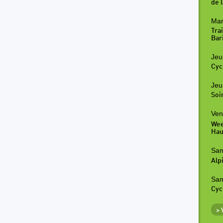
de l
Mar
Tra
Bar
Jeu
Cyc
Jeu
Soi
Ven
Wee
Hau
Sam
Alp
Sam
Cyc
>