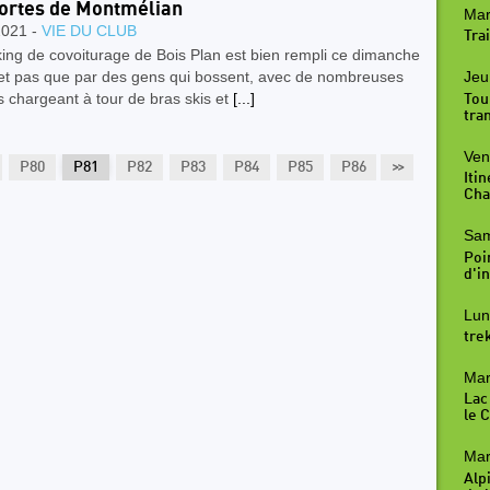
ortes de Montmélian
Mar
2021 -
VIE DU CLUB
Trai
ing de covoiturage de Bois Plan est bien rempli ce dimanche
Jeu
 et pas que par des gens qui bossent, avec de nombreuses
s chargeant à tour de bras skis et
[...]
Tou
tra
Ven
P80
P81
P82
P83
P84
P85
P86
>>
P87
P88
Iti
Cha
Sam
Poi
d'in
Lun
tre
Mar
Lac
le 
Mar
Alp