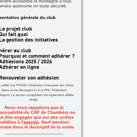
rendre accessible la montagne à tous.
rendre autonome en toute sécurité.
TICLE A LA UNE
sentation générale du club
 jours dans les Aiguilles Rouges - Une formatio
acile
Le projet club
Qui fait quoi
La gestion des initiatives
hérer au club
Pourquoi et comment adhérer ?
Adhésions 2025 / 2026
Adhérer en ligne
Renouveler son adhésion
b affilié à la FFCAM, Fédération Française des Clubs
Alpins et de Montagne et à la FFH, Fédération
isport. La section compétition est également affiliée
FFME.
Nous vous rappelons que la
ponsabilité du CAF de Chambéry ne
ut être engagée que sur des sorties
validées à l'
agenda
. Sauf mention
traire dans le descriptif de la sortie.
_
__________________________