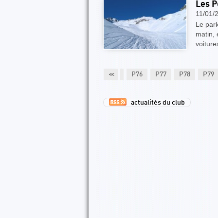
Les P
11/01/
Le park
matin,
voiture
P71
P72
P73
P74
P75
<<
P76
P77
P78
P79
actualités du club