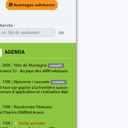
🎁 Avantages adhérents
herche :
AGENDA
. 3/08
|
Vélo de Montagne
complet
nérance 5J - Au pays des 4000 valaisans
. 7/08
|
Alpinisme / cascade
complet
t tour sur glacier à la frontière suisse
ourses d’application et réalisation Alpi
. 7/08
|
Randonnée Pédestre
t Charvin (2409m) Aravis
. 7/08
|
Sortie annulée