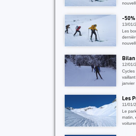
nouvell
​-50%
13/01/
Les bon
dernièr
nouvell
Bilan
12/01/
Cycles 
vaillan
janvier
Les P
11/01/
Le park
matin,
voiture