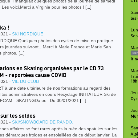
dique Il manquait quelques photos de la journée de samedi
CYC
. Les voici.Merci à Virginie pour les photos !
[...]
Sam
les
ka !
Lun
2021 -
SKI NORDIQUE
Ses
RDIQUE Quelques photos des cycles de mise en pratique.
urs journées suivront…Merci à Marie France et Marie San
Mar
es photos.
[...]
co
Iti
tions en Skating organisées par le CD 73
Mar
 - reportées cause COVID
Tra
2021 -
VIE DU CLUB
18h
 à une date ultérieure de nos formations au regard des
Jeu
intes administratives en cours Recyclage INITIATEUR Ski de
Cyc
FCAM - SKATINGDates : Du 30/01/2021
[...]
Jeu
 sur les soldes
Mur
2021 -
SKI/SNOWBOARD DE RANDO.
Sam
nes affaires se font rares après la ruée des spatules sur les
Alpi
es démarques froides et ensoleillées de ​ce ​début janvier. La