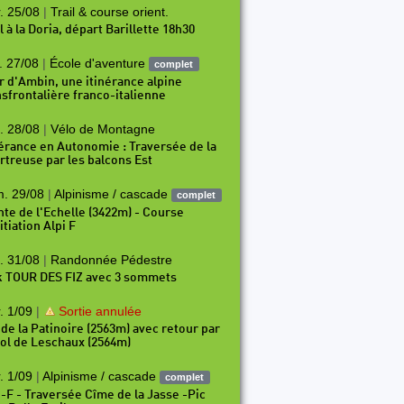
. 25/08
|
Trail & course orient.
l à la Doria, départ Barillette 18h30
. 27/08
|
École d'aventure
complet
r d'Ambin, une itinérance alpine
nsfrontalière franco-italienne
. 28/08
|
Vélo de Montagne
P89
P90
P91
P92
P93
P94
P95
P96
P97
nérance en Autonomie : Traversée de la
rtreuse par les balcons Est
. 29/08
|
Alpinisme / cascade
complet
nte de l'Echelle (3422m) - Course
itiation Alpi F
. 31/08
|
Randonnée Pédestre
k TOUR DES FIZ avec 3 sommets
. 1/09
|
Sortie annulée
 de la Patinoire (2563m) avec retour par
Col de Leschaux (2564m)
. 1/09
|
Alpinisme / cascade
complet
i-F - Traversée Cîme de la Jasse -Pic