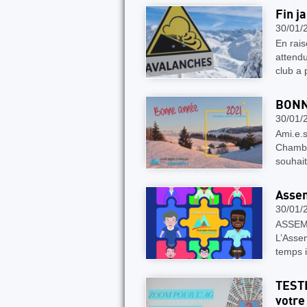
Fin j
30/01/
En rai
attendu
club a 
BONN
30/01/
Ami.e.s
Chambé
souhai
Assem
30/01/
ASSEM
L’Asse
temps i
TEST
votre