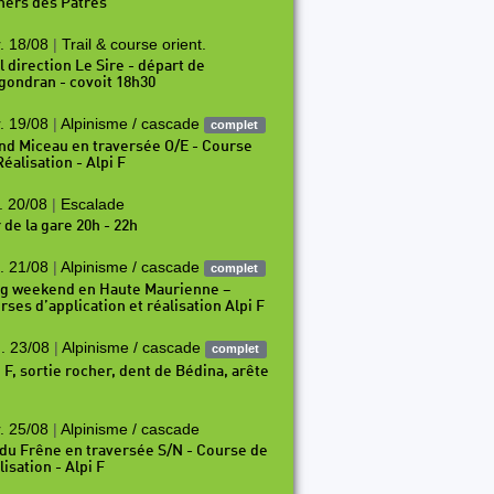
hers des Pâtres
. 18/08
|
Trail & course orient.
l direction Le Sire - départ de
gondran - covoit 18h30
. 19/08
|
Alpinisme / cascade
complet
nd Miceau en traversée O/E - Course
éalisation - Alpi F
. 20/08
|
Escalade
 de la gare 20h - 22h
. 21/08
|
Alpinisme / cascade
complet
g weekend en Haute Maurienne –
rses d’application et réalisation Alpi F
. 23/08
|
Alpinisme / cascade
complet
i F, sortie rocher, dent de Bédina, arête
. 25/08
|
Alpinisme / cascade
 du Frêne en traversée S/N - Course de
isation - Alpi F