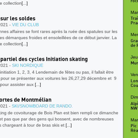
roc
e collection​
[...]
Mar
 sur les soldes
Trai
Pra
2021 -
VIE DU CLUB
nes affaires se font rares après la ruée des spatules sur les
Mer
es démarques froides et ensoleillées de ​ce ​début janvier. La
Gra
e collection​
[...]
de R
Jeu
 partiel des cycles Initiation skating
Mur
2021 -
SKI NORDIQUE
initiation 1, 2, 3, 4 Lendemain de fêtes ou pas, il fallait être
Ven
t pour se présenter aux voitures les 26,27,29 décembre et 9
Lon
 pour assister aux
[...]
Cou
Dim
ortes de Montmélian
Alp
2021 -
SKI/SNOWBOARD DE RANDO.
NW
ing de covoiturage de Bois Plan est bien rempli ce dimanche
 et pas que par des gens qui bossent, avec de nombreuses
Mar
s chargeant à tour de bras skis et
[...]
Pic
Réal