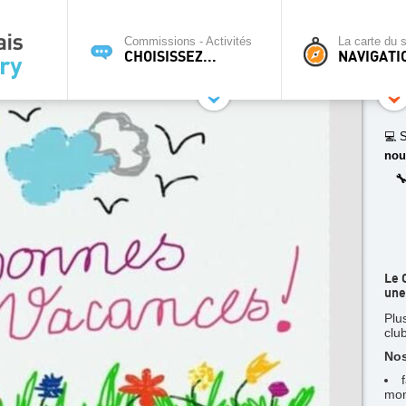
Commissions - Activités
La carte du s
CHOISISSEZ...
NAVIGATI
💻 S
nou

Le 
une
Plu
clu
Nos
mon