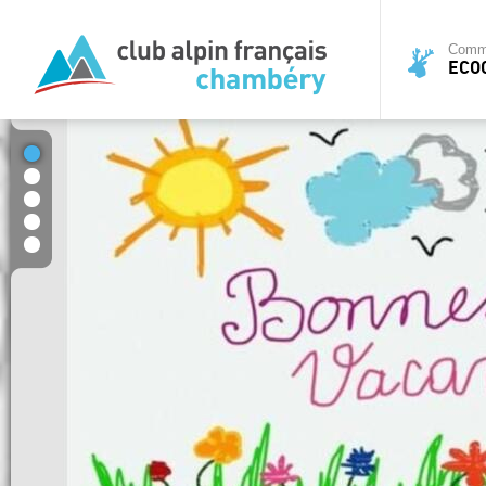
Commi
ECO
1
2
3
4
5