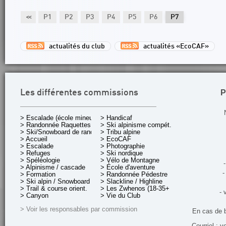
<<
P1
P2
P3
P4
P5
P6
P7
actualités du club
actualités «EcoCAF»
P
Les différentes commissions
> Escalade (école mineurs)
> Handicaf
> Randonnée Raquettes
> Ski alpinisme compét.
> Ski/Snowboard de rando.
> Tribu alpine
> Accueil
> EcoCAF
> Escalade
> Photographie
> Refuges
> Ski nordique
> Spéléologie
> Vélo de Montagne
-
> Alpinisme / cascade
> École d'aventure
-
> Formation
> Randonnée Pédestre
> Ski alpin / Snowboard
> Slackline / Highline
> Trail & course orient.
> Les Zwhenos (18-35+ ans)
- 
> Canyon
> Vie du Club
> Voir les responsables par commission
En cas de 
Courriel : v