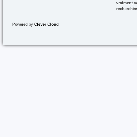
vraiment vo
recherchée
Powered by
Clever Cloud