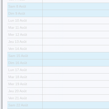
Sam 8 Août
Dim 9 Août
Lun 10 Août
Mar 11 Août
Mer 12 Août
Jeu 13 Août
Ven 14 Août
Sam 15 Août
Dim 16 Août
Lun 17 Août
Mar 18 Août
Mer 19 Août
Jeu 20 Août
Ven 21 Août
Sam 22 Août