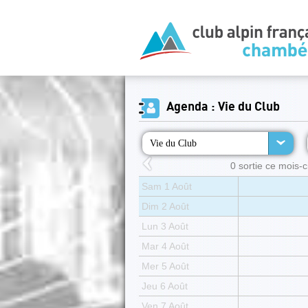
Agenda : Vie du Club
Vie du Club
0 sortie ce mois-ci
Sam 1 Août
Dim 2 Août
Lun 3 Août
Mar 4 Août
Mer 5 Août
Jeu 6 Août
Ven 7 Août