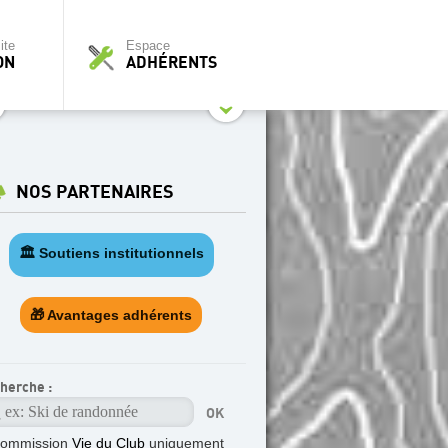
ite
Espace
ON
ADHÉRENTS
NOS PARTENAIRES
🏛️ Soutiens institutionnels
🎁 Avantages adhérents
herche :
ommission
Vie du Club
uniquement