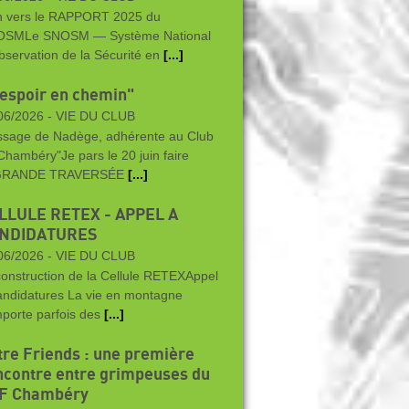
n vers le RAPPORT 2025 du
SMLe SNOSM — Système National
bservation de la Sécurité en
[...]
'espoir en chemin"
06/2026 -
VIE DU CLUB
sage de Nadège, adhérente au Club
Chambéry"Je pars le 20 juin faire
 GRANDE TRAVERSÉE
[...]
LLULE RETEX - APPEL A
NDIDATURES
06/2026 -
VIE DU CLUB
onstruction de la Cellule RETEXAppel
andidatures La vie en montagne
porte parfois des
[...]
tre Friends : une première
ncontre entre grimpeuses du
F Chambéry