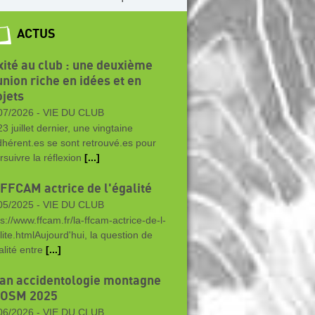
ACTUS
xité au club : une deuxième
union riche en idées et en
ojets
07/2026 -
VIE DU CLUB
3 juillet dernier, une vingtaine
dhérent.es se sont retrouvé.es pour
rsuivre la réflexion
[...]
 FFCAM actrice de l'égalité
05/2025 -
VIE DU CLUB
ps://www.ffcam.fr/la-ffcam-actrice-de-l-
lite.htmlAujourd'hui, la question de
alité entre
[...]
lan accidentologie montagne
OSM 2025
06/2026 -
VIE DU CLUB