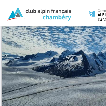
Commi
ALPI
CAS