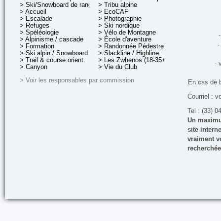
> Ski/Snowboard de rando.
> Tribu alpine
> Accueil
> EcoCAF
> Escalade
> Photographie
> Refuges
> Ski nordique
> Spéléologie
> Vélo de Montagne
-
> Alpinisme / cascade
> École d'aventure
-
> Formation
> Randonnée Pédestre
> Ski alpin / Snowboard
> Slackline / Highline
> Trail & course orient.
> Les Zwhenos (18-35+ ans)
- 
> Canyon
> Vie du Club
> Voir les responsables par commission
En cas de 
Courriel : v
Tel : (33) 0
Un maximum
site inter
vraiment vo
recherchée