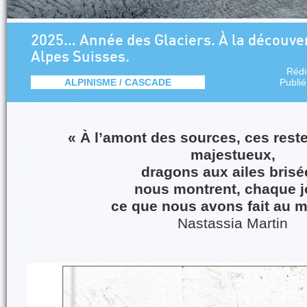
2025… Année des Glaciers. À la découver
Alpes Suisses.
Rédi
ALPINISME / CASCADE
Publi
« À l’amont des sources, ces reste
majestueux,
dragons aux ailes brisé
nous montrent, chaque j
ce que nous avons fait au 
Nastassia Martin