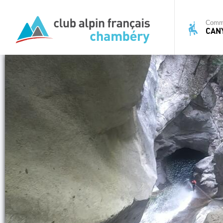
Commi
CAN