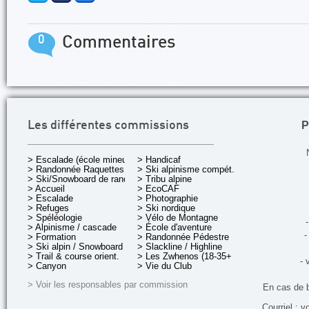
0
Commentaires
P
Les différentes commissions
> Escalade (école mineurs)
> Handicaf
> Randonnée Raquettes
> Ski alpinisme compét.
> Ski/Snowboard de rando.
> Tribu alpine
> Accueil
> EcoCAF
> Escalade
> Photographie
> Refuges
> Ski nordique
> Spéléologie
> Vélo de Montagne
-
> Alpinisme / cascade
> École d'aventure
-
> Formation
> Randonnée Pédestre
> Ski alpin / Snowboard
> Slackline / Highline
> Trail & course orient.
> Les Zwhenos (18-35+ ans)
- 
> Canyon
> Vie du Club
> Voir les responsables par commission
En cas de 
Courriel : v