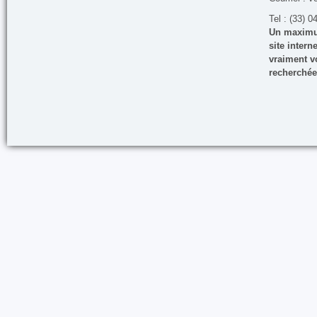
Tel : (33) 0
Un maximum
site inter
vraiment vo
recherchée