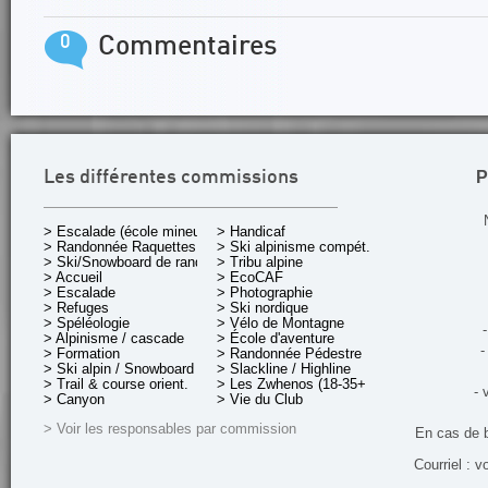
0
Commentaires
P
Les différentes commissions
> Escalade (école mineurs)
> Handicaf
> Randonnée Raquettes
> Ski alpinisme compét.
> Ski/Snowboard de rando.
> Tribu alpine
> Accueil
> EcoCAF
> Escalade
> Photographie
> Refuges
> Ski nordique
> Spéléologie
> Vélo de Montagne
-
> Alpinisme / cascade
> École d'aventure
-
> Formation
> Randonnée Pédestre
> Ski alpin / Snowboard
> Slackline / Highline
> Trail & course orient.
> Les Zwhenos (18-35+ ans)
- 
> Canyon
> Vie du Club
> Voir les responsables par commission
En cas de 
Courriel : v