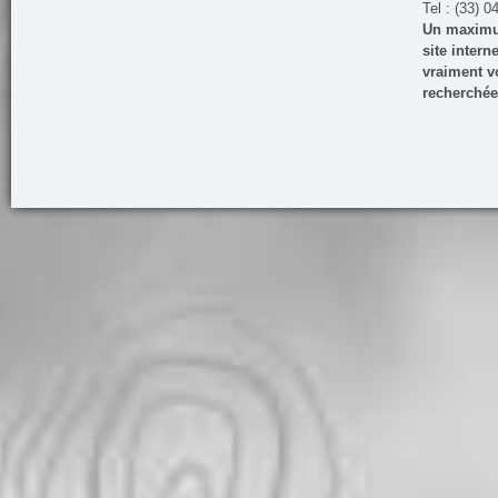
Tel : (33) 0
Un maximum
site inter
vraiment vo
recherchée