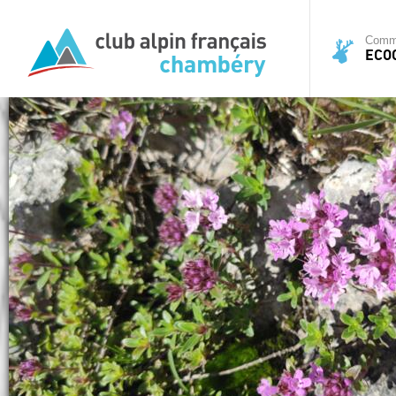
Commi
ECO