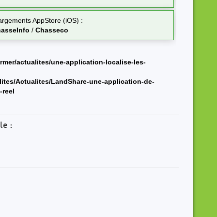
argements AppStore (iOS) :
asseInfo
/
Chasseco
rmer/actualites/une-application-localise-les-
lites/Actualites/LandShare-une-application-de-
-reel
le :