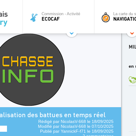
Commission - Activité
La carte du s
ECOCAF
NAVIGATI
MI
en 
alisation des battues en temps réel
Rédigé par
NicolasV-668
le 18/09/2025
Modifié par
NicolasV-668
le 07/10/2025
Publié par
YannickF-f71
le 18/09/2025