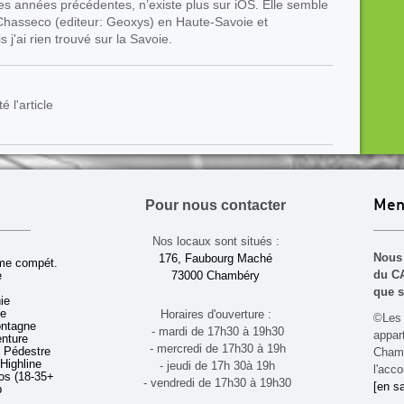
 les années précédentes, n’existe plus sur iOS. Elle semble
Chasseco (editeur: Geoxys) en Haute-Savoie et
s j'ai rien trouvé sur la Savoie.
é l'article
Pour nous contacter
Men
Nos locaux sont situés :
Nous 
176, Faubourg Maché
sme compét.
du CA
e
73000 Chambéry
que s
ie
ue
Horaires d'ouverture :
©Les 
ontagne
- mardi de 17h30 à 19h30
appa
enture
- mercredi de 17h30 à 19h
 Pédestre
Chamb
 Highline
- jeudi de 17h 30à 19h
l'acco
s (18-35+ ans)
- vendredi de 17h30 à 19h30
[en sa
b