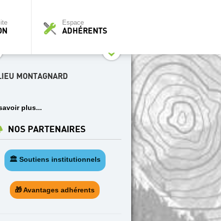
ite
Espace
ON
ADHÉRENTS
LIEU MONTAGNARD
savoir plus...
NOS PARTENAIRES
🏛️ Soutiens institutionnels
🎁 Avantages adhérents