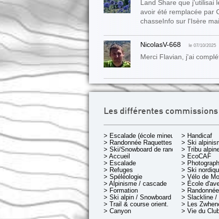
Land Share que j'utilisai
avoir été remplacée par 
chasseInfo sur l'Isère mai
NicolasV-668
le 07/10/2025
Merci Flavian, j'ai complét
Les différentes commissions
> Escalade (école mineurs)
> Handicaf
> Randonnée Raquettes
> Ski alpini
> Ski/Snowboard de rando.
> Tribu alpin
> Accueil
> EcoCAF
> Escalade
> Photograph
> Refuges
> Ski nordiq
> Spéléologie
> Vélo de M
> Alpinisme / cascade
> École d'av
> Formation
> Randonnée
> Ski alpin / Snowboard
> Slackline /
> Trail & course orient.
> Les Zwheno
> Canyon
> Vie du Clu