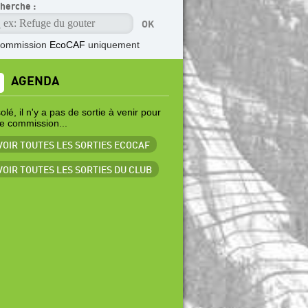
herche :
commission
EcoCAF
uniquement
AGENDA
lé, il n'y a pas de sortie à venir pour
te commission...
 VOIR TOUTES LES SORTIES ECOCAF
 VOIR TOUTES LES SORTIES DU CLUB