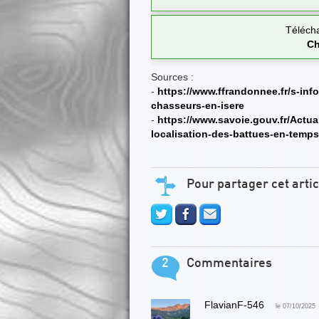
Téléch
Ch
Sources :
-
https://www.ffrandonnee.fr/s-info
chasseurs-en-isere
-
https://www.savoie.gouv.fr/Actua
localisation-des-battues-en-temps
Pour partager cet artic
2
Commentaires
FlavianF-546
le 07/10/2025