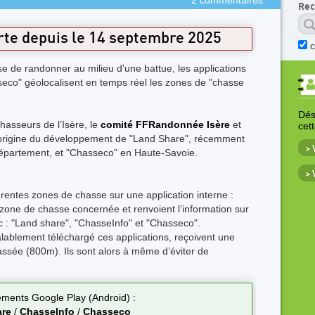
2 commentaires
Rec
rte depuis le 14 septembre 2025
e de randonner au milieu d'une battue, les applications
eco" géolocalisent en temps réel les zones de "chasse
Déso
asseurs de l’Isère, le
comité FFRandonnée Isère
et
cet
’origine du développement de "Land Share", récemment
>
épartement, et "Chasseco" en Haute-Savoie.
>
érentes zones de chasse sur une application interne :
la zone de chasse concernée et renvoient l’information sur
c : "Land share", "ChasseInfo" et "Chasseco".
alablement téléchargé ces applications, reçoivent une
hassée (800m). Ils sont alors à même d’éviter de
ments Google Play (Android) :
re
/
ChasseInfo
/
Chasseco