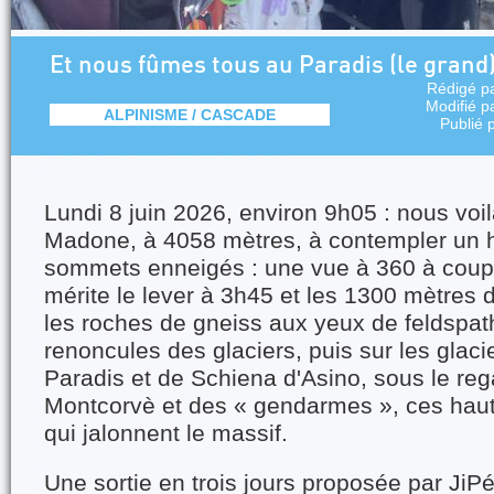
Et nous fûmes tous au Paradis (le grand)
Rédigé p
Modifié p
ALPINISME / CASCADE
Publié 
Lundi 8 juin 2026, environ 9h05 : nous voi
Madone, à 4058 mètres, à contempler un ho
sommets enneigés : une vue à 360 à couper
mérite le lever à 3h45 et les 1300 mètres
les roches de gneiss aux yeux de feldspat
renoncules des glaciers, puis sur les glac
Paradis et de Schiena d'Asino, sous le reg
Montcorvè et des « gendarmes », ces haute
qui jalonnent le massif.
Une sortie en trois jours proposée par JiPé 