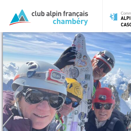
Commi
ALPI
CAS