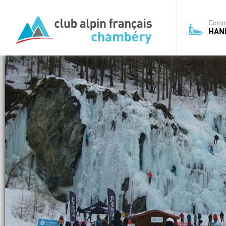
Commi
HAN