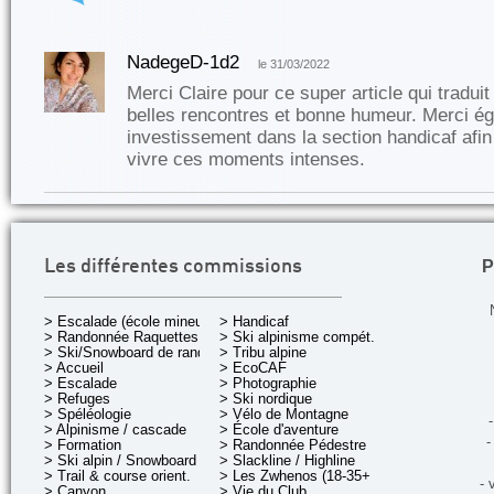
NadegeD-1d2
le 31/03/2022
Merci Claire pour ce super article qui tradui
belles rencontres et bonne humeur. Merci é
investissement dans la section handicaf afi
vivre ces moments intenses.
P
Les différentes commissions
> Escalade (école mineurs)
> Handicaf
> Randonnée Raquettes
> Ski alpinisme compét.
> Ski/Snowboard de rando.
> Tribu alpine
> Accueil
> EcoCAF
> Escalade
> Photographie
> Refuges
> Ski nordique
> Spéléologie
> Vélo de Montagne
-
> Alpinisme / cascade
> École d'aventure
-
> Formation
> Randonnée Pédestre
> Ski alpin / Snowboard
> Slackline / Highline
> Trail & course orient.
> Les Zwhenos (18-35+ ans)
- 
> Canyon
> Vie du Club