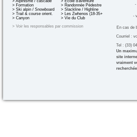
> Alpinisme / cascade
> École d'aventure
-
> Formation
> Randonnée Pédestre
> Ski alpin / Snowboard
> Slackline / Highline
> Trail & course orient.
> Les Zwhenos (18-35+ ans)
- 
> Canyon
> Vie du Club
> Voir les responsables par commission
En cas de 
Courriel : v
Tel : (33) 0
Un maximum
site inter
vraiment vo
recherchée