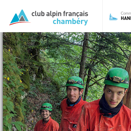
Commi
HAN