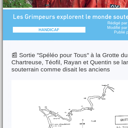
Les Grimpeurs explorent le monde sout
Rédigé pa
Modifié pa
HANDICAF
Publié 
📰 Sortie "Spéléo pour Tous" à la Grotte d
Chartreuse, Téofil, Rayan et Quentin se la
souterrain comme disait les anciens