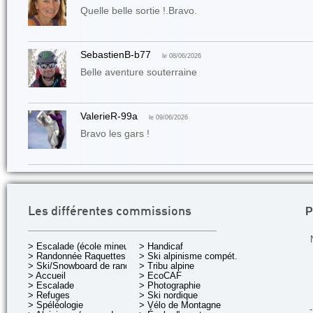
Quelle belle sortie !.Bravo.
SebastienB-b77
le 08/06/2026
Belle aventure souterraine
ValerieR-99a
le 09/06/2026
Bravo les gars !
P
Les différentes commissions
> Escalade (école mineurs)
> Handicaf
> Randonnée Raquettes
> Ski alpinisme compét.
> Ski/Snowboard de rando.
> Tribu alpine
> Accueil
> EcoCAF
> Escalade
> Photographie
> Refuges
> Ski nordique
> Spéléologie
> Vélo de Montagne
-