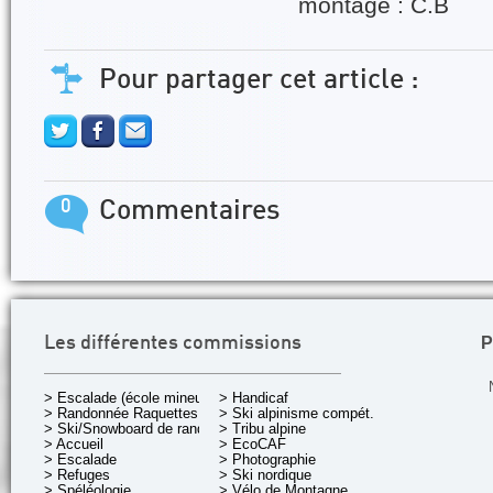
montage : C.B
Pour partager cet article :
0
Commentaires
P
Les différentes commissions
> Escalade (école mineurs)
> Handicaf
> Randonnée Raquettes
> Ski alpinisme compét.
> Ski/Snowboard de rando.
> Tribu alpine
> Accueil
> EcoCAF
> Escalade
> Photographie
> Refuges
> Ski nordique
> Spéléologie
> Vélo de Montagne