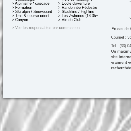
-
> Alpinisme / cascade
> École d'aventure
-
> Formation
> Randonnée Pédestre
> Ski alpin / Snowboard
> Slackline / Highline
> Trail & course orient.
> Les Zwhenos (18-35+ ans)
- 
> Canyon
> Vie du Club
> Voir les responsables par commission
En cas de 
Courriel : v
Tel : (33) 0
Un maximum
site inter
vraiment vo
recherchée