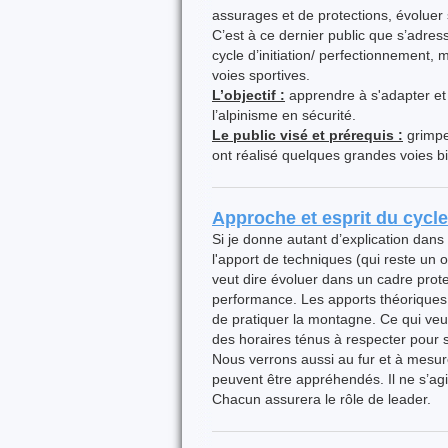
assurages et de protections, évoluer
C’est à ce dernier public que s’adress
cycle d’initiation/ perfectionnement,
voies sportives.
L’objectif :
apprendre à s'adapter et 
l’alpinisme en sécurité.
Le public visé et prérequis :
grimpe
ont réalisé quelques grandes voies b
Approche et esprit du cycle
Si je donne autant d’explication dans 
l'apport de techniques (qui reste un ob
veut dire évoluer dans un cadre protec
performance. Les apports théoriques 
de pratiquer la montagne. Ce qui veu
des horaires ténus à respecter pour se
Nous verrons aussi au fur et à mesure
peuvent être appréhendés. Il ne s’ag
Chacun assurera le rôle de leader.