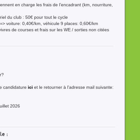
rennent en charge les frais de l’encadrant (km, nourriture,
riel du club : 50€ pour tout le cycle
=> voiture: 0,40€/km, véhicule 9 places: 0,60€/km
vres de courses et frais sur les WE / sorties non citées
r?
de candidature
ici
et le retourner à l'adresse mail suivante:
uillet 2026
le :