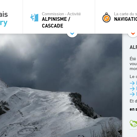
Commission - Activité
La carte du s
ALPINISME /
NAVIGATI
CASCADE
AL
Été
vou
mon
Le 
> i
> 
> 
Et 
en s