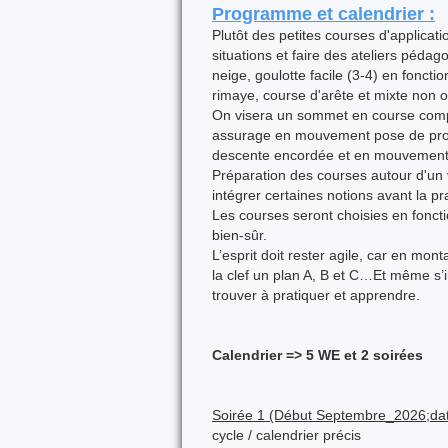
Programme et calendrier :
Plutôt des petites courses d'applica
situations et faire des ateliers péda
neige, goulotte facile (3-4) en fonct
rimaye, course d'arête et mixte non 
On visera un sommet en course complè
assurage en mouvement pose de prote
descente encordée et en mouvement
Préparation des courses autour d'un
intégrer certaines notions avant la pr
Les courses seront choisies en fonct
bien-sûr.
L’esprit doit rester agile, car en mo
la clef un plan A, B et C…Et même s’il 
trouver à pratiquer et apprendre.
Calendrier => 5 WE et 2 soirées
Soirée 1 (Début Septembre_2026;dat
cycle / calendrier précis