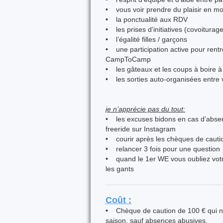
• vous voir prendre du plaisir en m
• la ponctualité aux RDV
• les prises d’initiatives (covoiturag
• l’égalité filles / garçons
• une participation active pour rentrer
CampToCamp
• les gâteaux et les coups à boire à
• les sorties auto-organisées entre v
je n’apprécie pas du tout:
• les excuses bidons en cas d’absenc
freeride sur Instagram
• courir après les chèques de cauti
• relancer 3 fois pour une question
• quand le 1er WE vous oubliez vot
les gants
Coût :
• Chèque de caution de 100 € qui n’
saison, sauf absences abusives.