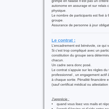
grimpe en falaise n'est pas un critère 
autonome en assurage et sur relais 
physique.
Le nombre de participants est fixé à
groupe.
Assurance de personne à jour obligato
Le contrat :
L’encadrement est bénévole, ce qui veu
Si c’est trop compliqué avec un partici
constitution du groupe sera détermin
chacun.
Un cadre sera donc posé.
Le contrat s’appuie sur les règles d
professionnel , un engagement actif à
à chaque sortie. Pénalité financière
(sauf certificat médical ou attestation
J’apprécie :
• quand vous lisez vos mails et rép
• l’esprit d’équipe et d’aide entre pa