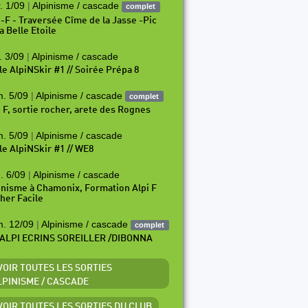
. 1/09
|
Alpinisme / cascade
complet
i-F - Traversée Cîme de la Jasse -Pic
a Belle Etoile
. 3/09
|
Alpinisme / cascade
le AlpiNSkir #1 // Soirée Prépa 8
. 5/09
|
Alpinisme / cascade
complet
i F, sortie rocher, arete des Rognes
. 5/09
|
Alpinisme / cascade
le AlpiNSkir #1 // WE8
. 6/09
|
Alpinisme / cascade
inisme à Chamonix, Formation Alpi F
her Facile
. 12/09
|
Alpinisme / cascade
complet
ALPI ECRINS SOREILLER /DIBONNA
 VOIR TOUTES LES SORTIES
LPINISME / CASCADE
 VOIR TOUTES LES SORTIES DU CLUB