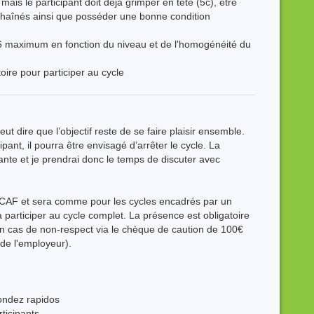
mais le participant doit déjà grimper en tête (5c), être
chaînés ainsi que posséder une bonne condition
 6 maximum en fonction du niveau et de l'homogénéité du
ire pour participer au cycle
t dire que l’objectif reste de se faire plaisir ensemble.
pant, il pourra être envisagé d’arrêter le cycle. La
ante et je prendrai donc le temps de discuter avec
u CAF et sera comme pour les cycles encadrés par un
 participer au cycle complet. La présence est obligatoire
 en cas de non-respect via le chèque de caution de 100€
 de l'employeur).
ondez rapidos
rticipants