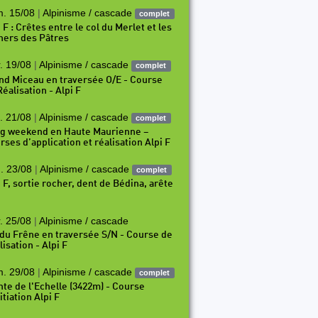
. 15/08
|
Alpinisme / cascade
complet
 F : Crêtes entre le col du Merlet et les
hers des Pâtres
. 19/08
|
Alpinisme / cascade
complet
nd Miceau en traversée O/E - Course
éalisation - Alpi F
. 21/08
|
Alpinisme / cascade
complet
g weekend en Haute Maurienne –
rses d’application et réalisation Alpi F
. 23/08
|
Alpinisme / cascade
complet
i F, sortie rocher, dent de Bédina, arête
. 25/08
|
Alpinisme / cascade
 du Frêne en traversée S/N - Course de
isation - Alpi F
. 29/08
|
Alpinisme / cascade
complet
nte de l'Echelle (3422m) - Course
itiation Alpi F