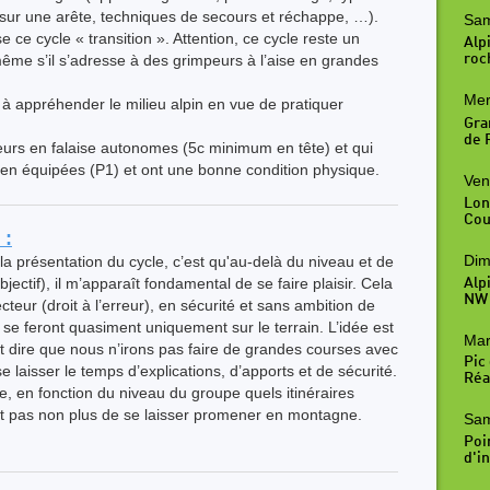
 sur une arête, techniques de secours et réchappe, …).
Sam
e ce cycle « transition ». Attention, ce cycle reste un
Alpi
 même s’il s’adresse à des grimpeurs à l’aise en grandes
roc
Mer
à appréhender le milieu alpin en vue de pratiquer
Gra
de R
urs en falaise autonomes (5c minimum en tête) et qui
ien équipées (P1) et ont une bonne condition physique.
Ven
Lon
Cou
 :
Dim
la présentation du cycle, c’est qu'au-delà du niveau et de
jectif), il m’apparaît fondamental de se faire plaisir. Cela
Alp
NW
teur (droit à l’erreur), en sécurité et sans ambition de
se feront quasiment uniquement sur le terrain. L’idée est
Mar
t dire que nous n’irons pas faire de grandes courses avec
Pic
 laisser le temps d’explications, d’apports et de sécurité.
Réal
, en fonction du niveau du groupe quels itinéraires
it pas non plus de se laisser promener en montagne.
Sam
Poi
d'in