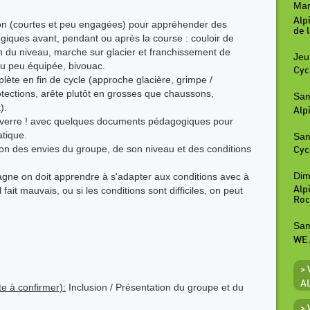
Mar
Alp
tion (courtes et peu engagées) pour appréhender des
de l
gogiques avant, pendant ou après la course : couloir de
ion du niveau, marche sur glacier et franchissement de
Jeu
ou peu équipée, bivouac.
Cyc
te en fin de cycle (approche glacière, grimpe /
ctions, arête plutôt en grosses que chaussons,
Sam
).
Alp
 verre ! avec quelques documents pédagogiques pour
atique.
Sam
ion des envies du groupe, de son niveau et des conditions
Cyc
Dim
ntagne on doit apprendre à s'adapter aux conditions avec à
Alp
fait mauvais, ou si les conditions sont difficiles, on peut
Roc
Sam
WE 
>
A
e à confirmer):
Inclusion / Présentation du groupe et du
>