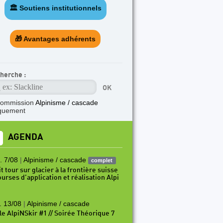
🏛️ Soutiens institutionnels
🎁 Avantages adhérents
herche :
commission
Alpinisme / cascade
quement
AGENDA
. 7/08
|
Alpinisme / cascade
complet
t tour sur glacier à la frontière suisse
ourses d’application et réalisation Alpi
. 13/08
|
Alpinisme / cascade
le AlpiNSkir #1 // Soirée Théorique 7