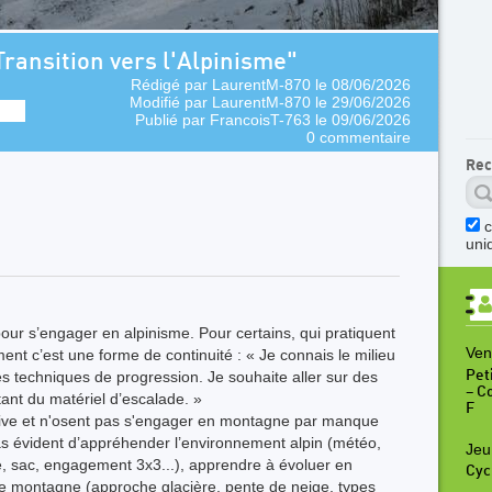
ransition vers l'Alpinisme"
Rédigé par
LaurentM-870
le 08/06/2026
Modifié par
LaurentM-870
le 29/06/2026
Publié par
FrancoisT-763
le 09/06/2026
0 commentaire
Rec
uni
pour s’engager en alpinisme. Pour certains, qui pratiquent
Ven
ent c’est une forme de continuité : « Je connais le milieu
 techniques de progression. Je souhaite aller sur des
Peti
– C
tant du matériel d’escalade. »
F
rtive et n'osent pas s'engager en montagne par manque
pas évident d’appréhender l’environnement alpin (météo,
Jeu
rse, sac, engagement 3x3...), apprendre à évoluer en
Cyc
de montagne (approche glacière, pente de neige, types