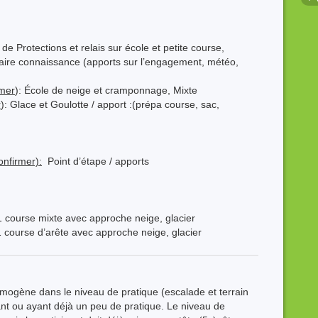
 de Protections et relais sur école et petite course,
faire connaissance (apports sur l’engagement, météo,
rmer
): École de neige et cramponnage, Mixte
r
): Glace et Goulotte / apport :(prépa course, sac,
nfirmer):
Point d’étape / apports
 1 course mixte avec approche neige, glacier
1 course d’arête avec approche neige, glacier
omogène dans le niveau de pratique (escalade et terrain
t ou ayant déjà un peu de pratique. Le niveau de