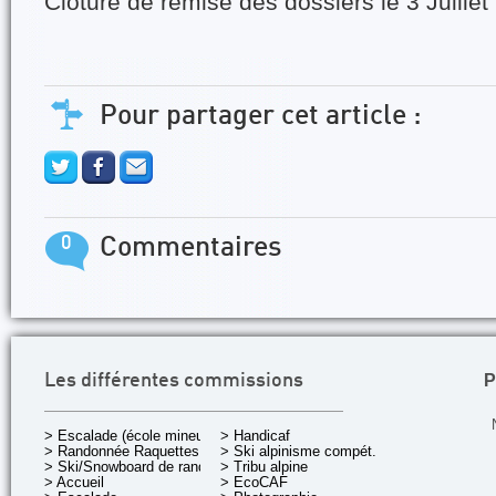
Clôture de remise des dossiers le 3 Juillet
Pour partager cet article :
0
Commentaires
P
Les différentes commissions
> Escalade (école mineurs)
> Handicaf
> Randonnée Raquettes
> Ski alpinisme compét.
> Ski/Snowboard de rando.
> Tribu alpine
> Accueil
> EcoCAF