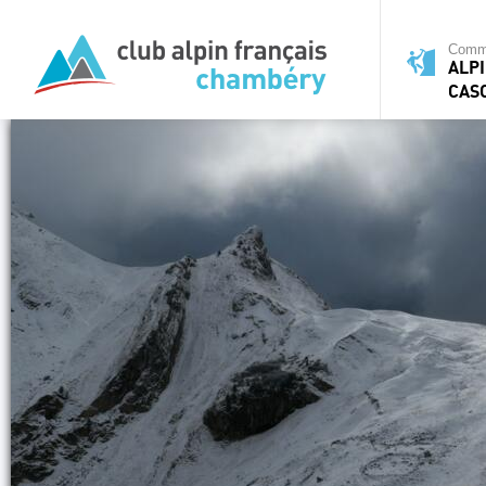
Commi
ALPI
CAS