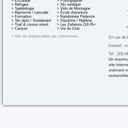
> Escalade
> Photographie
> Refuges
> Ski nordique
> Spéléologie
> Vélo de Montagne
-
> Alpinisme / cascade
> École d'aventure
-
> Formation
> Randonnée Pédestre
> Ski alpin / Snowboard
> Slackline / Highline
> Trail & course orient.
> Les Zwhenos (18-35+ ans)
- 
> Canyon
> Vie du Club
> Voir les responsables par commission
En cas de 
Courriel : v
Tel : (33) 0
Un maximum
site inter
vraiment vo
recherchée