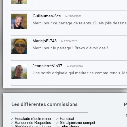
GuillaumeV-6ce
le 22/06/2026
Merci pour ce partage de talents. Quels jolis dessins 
MariejoE-743
le 22/06/2026
Merci pour le partage ! Bravo d’avoir osé !
JeanpierreV-b37
le 23/06/2026
Une sortie originale qui méritait ce compte rendu. M
P
Les différentes commissions
> Escalade (école mineurs)
> Handicaf
> Randonnée Raquettes
> Ski alpinisme compét.
> Ski/Snowboard de rando.
> Tribu alpine