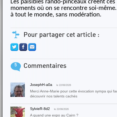
Les paisibles rando-pinceaux créent ces
moments où on se rencontre soi-mêm
à tout le monde, sans modération.
Pour partager cet article :
5
Commentaires
JosephH-a0a
le 22/06/2026
Merci Anne-Marie pour cette évocation sympa qui fau
découvrir nos talents cachés
SylvieR-8d2
le 22/06/2026
A quand une expo au Cairn ?