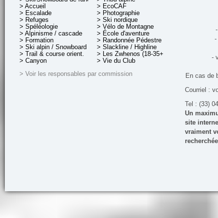
> Accueil
> EcoCAF
> Escalade
> Photographie
> Refuges
> Ski nordique
> Spéléologie
> Vélo de Montagne
-
> Alpinisme / cascade
> École d'aventure
-
> Formation
> Randonnée Pédestre
> Ski alpin / Snowboard
> Slackline / Highline
> Trail & course orient.
> Les Zwhenos (18-35+ ans)
- 
> Canyon
> Vie du Club
> Voir les responsables par commission
En cas de 
Courriel : v
Tel : (33) 0
Un maximum
site inter
vraiment vo
recherchée