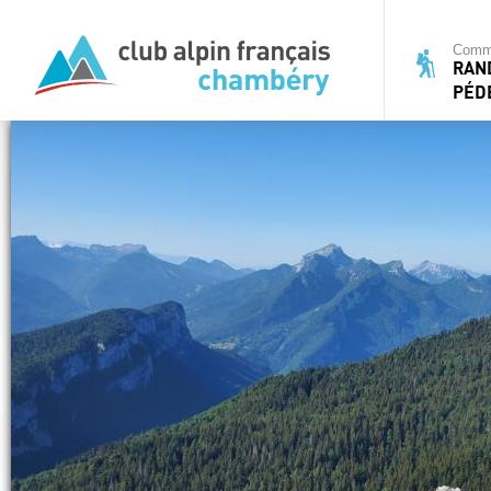
Commi
RAN
PÉD