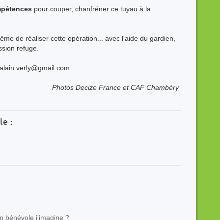
ompétences
pour couper, chanfréner ce tuyau à la
 de réaliser cette opération... avec l'aide du gardien,
ssion refuge.
 alain.verly@gmail.com
Photos Decize France et CAF Chambéry
le :
n bénévole j'imagine ?