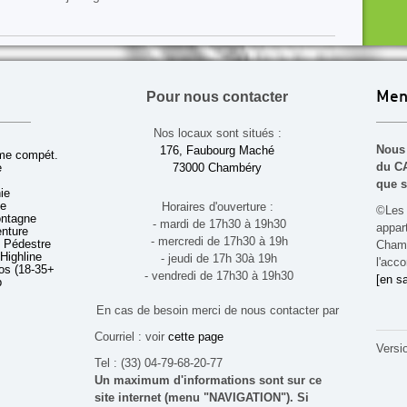
Pour nous contacter
Men
Nos locaux sont situés :
Nous 
176, Faubourg Maché
sme compét.
du CA
e
73000 Chambéry
que s
ie
ue
Horaires d'ouverture :
©Les 
ontagne
- mardi de 17h30 à 19h30
appa
enture
- mercredi de 17h30 à 19h
 Pédestre
Chamb
 Highline
- jeudi de 17h 30à 19h
l'acco
s (18-35+ ans)
- vendredi de 17h30 à 19h30
[en sa
b
En cas de besoin merci de nous contacter par
Courriel : voir
cette page
Versi
Tel : (33) 04-79-68-20-77
Un maximum d'informations sont sur ce
site internet (menu "NAVIGATION"). Si