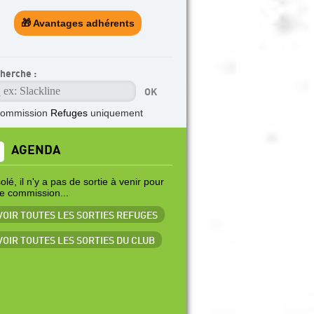
🎁 Avantages adhérents
herche :
commission
Refuges
uniquement
AGENDA
lé, il n'y a pas de sortie à venir pour
te commission...
 VOIR TOUTES LES SORTIES REFUGES
 VOIR TOUTES LES SORTIES DU CLUB