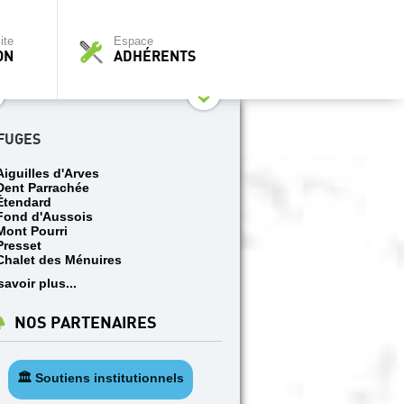
ite
Espace
ON
ADHÉRENTS
FUGES
Aiguilles d'Arves
Dent Parrachée
Étendard
Fond d'Aussois
Mont Pourri
Presset
Chalet des Ménuires
savoir plus...
NOS PARTENAIRES
🏛️ Soutiens institutionnels