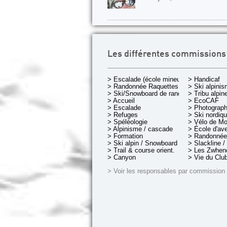
Les différentes commissions
> Escalade (école mineurs)
> Handicaf
> Randonnée Raquettes
> Ski alpini
> Ski/Snowboard de rando.
> Tribu alpin
> Accueil
> EcoCAF
> Escalade
> Photograph
> Refuges
> Ski nordiq
> Spéléologie
> Vélo de M
> Alpinisme / cascade
> École d'av
> Formation
> Randonnée
> Ski alpin / Snowboard
> Slackline /
> Trail & course orient.
> Les Zwheno
> Canyon
> Vie du Clu
> Voir les responsables par commission