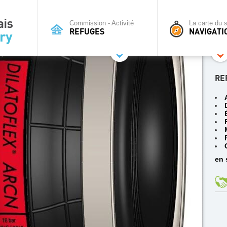
Commission - Activité
La carte du s
REFUGES
NAVIGATI
RE
en 