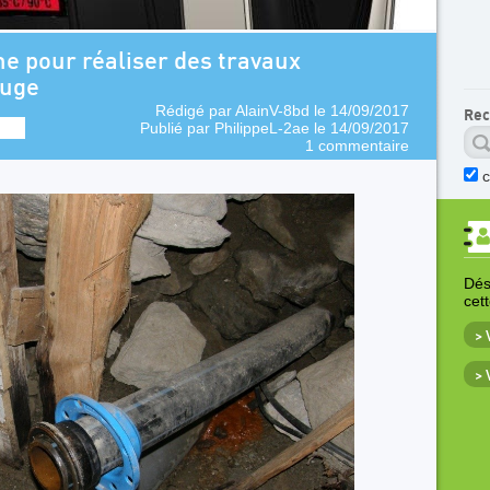
e pour réaliser des travaux
fuge
Rédigé par
AlainV-8bd
le 14/09/2017
Rec
Publié par
PhilippeL-2ae
le 14/09/2017
1 commentaire
Déso
cet
>
>