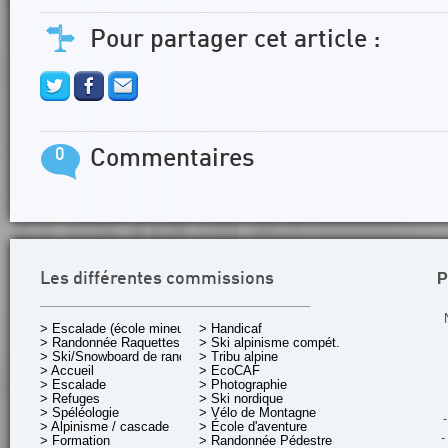
Pour partager cet article :
0
Commentaires
P
Les différentes commissions
> Escalade (école mineurs)
> Handicaf
> Randonnée Raquettes
> Ski alpinisme compét.
> Ski/Snowboard de rando.
> Tribu alpine
> Accueil
> EcoCAF
> Escalade
> Photographie
> Refuges
> Ski nordique
> Spéléologie
> Vélo de Montagne
-
> Alpinisme / cascade
> École d'aventure
-
> Formation
> Randonnée Pédestre