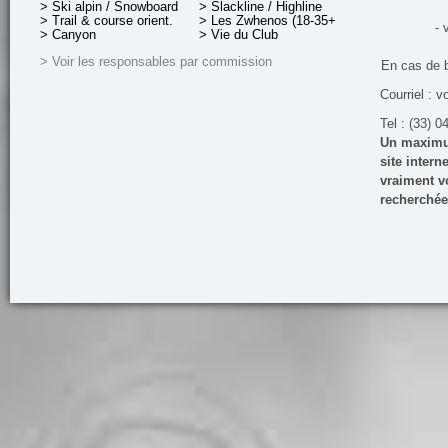
> Ski alpin / Snowboard
> Slackline / Highline
> Trail & course orient.
> Les Zwhenos (18-35+ ans)
- 
> Canyon
> Vie du Club
> Voir les responsables par commission
En cas de 
Courriel : v
Tel : (33) 0
Un maximum
site inter
vraiment vo
recherchée