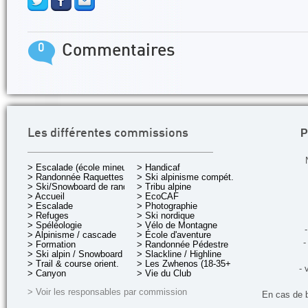
0
Commentaires
P
Les différentes commissions
> Escalade (école mineurs)
> Handicaf
> Randonnée Raquettes
> Ski alpinisme compét.
> Ski/Snowboard de rando.
> Tribu alpine
> Accueil
> EcoCAF
> Escalade
> Photographie
> Refuges
> Ski nordique
> Spéléologie
> Vélo de Montagne
-
> Alpinisme / cascade
> École d'aventure
-
> Formation
> Randonnée Pédestre
> Ski alpin / Snowboard
> Slackline / Highline
> Trail & course orient.
> Les Zwhenos (18-35+ ans)
- 
> Canyon
> Vie du Club
> Voir les responsables par commission
En cas de 