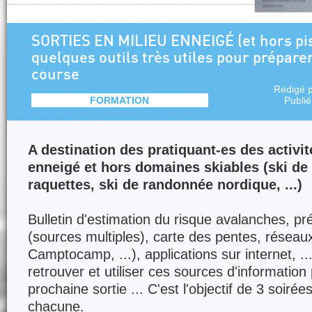
SORTIES EN MILIEU ENNEIGÉ (et hors pist
quelques outils très utiles pour préparer
course
Rédigé 
FORMATION
Publi
A destination des pratiquant-es des activit
enneigé et hors domaines skiables (ski de
raquettes, ski de randonnée nordique, ...)
Bulletin d'estimation du risque avalanches, p
(sources multiples), carte des pentes, réseaux
Camptocamp, ...), applications sur internet, 
retrouver et utiliser ces sources d'information
prochaine sortie ... C'est l'objectif de 3 soiré
chacune.