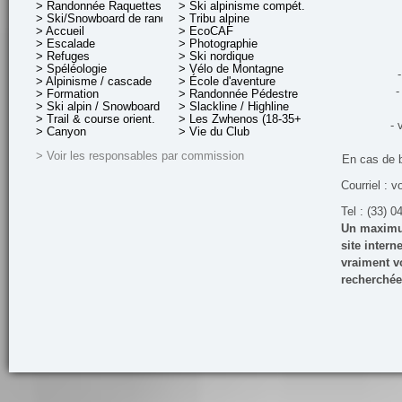
> Randonnée Raquettes
> Ski alpinisme compét.
> Ski/Snowboard de rando.
> Tribu alpine
> Accueil
> EcoCAF
> Escalade
> Photographie
> Refuges
> Ski nordique
> Spéléologie
> Vélo de Montagne
-
> Alpinisme / cascade
> École d'aventure
-
> Formation
> Randonnée Pédestre
> Ski alpin / Snowboard
> Slackline / Highline
> Trail & course orient.
> Les Zwhenos (18-35+ ans)
- 
> Canyon
> Vie du Club
> Voir les responsables par commission
En cas de 
Courriel : v
Tel : (33) 0
Un maximum
site inter
vraiment vo
recherchée