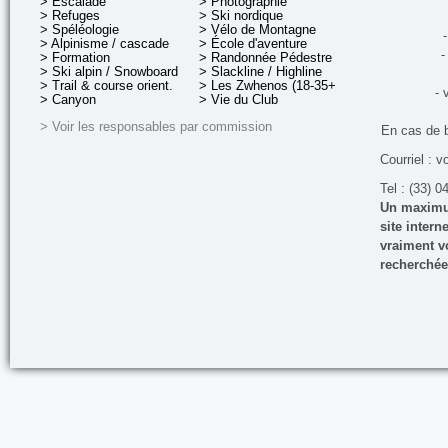
> Escalade
> Photographie
> Refuges
> Ski nordique
> Spéléologie
> Vélo de Montagne
-
> Alpinisme / cascade
> École d'aventure
-
> Formation
> Randonnée Pédestre
> Ski alpin / Snowboard
> Slackline / Highline
> Trail & course orient.
> Les Zwhenos (18-35+ ans)
- 
> Canyon
> Vie du Club
> Voir les responsables par commission
En cas de 
Courriel : v
Tel : (33) 0
Un maximum
site inter
vraiment vo
recherchée