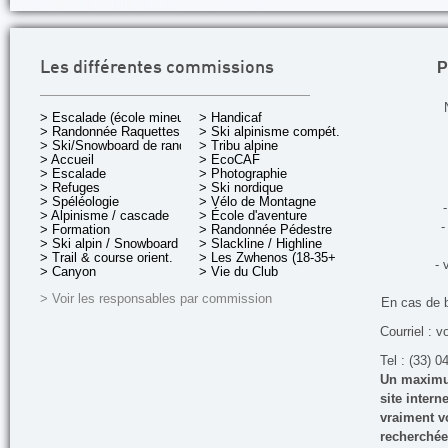
P
Les différentes commissions
> Escalade (école mineurs)
> Handicaf
> Randonnée Raquettes
> Ski alpinisme compét.
> Ski/Snowboard de rando.
> Tribu alpine
> Accueil
> EcoCAF
> Escalade
> Photographie
> Refuges
> Ski nordique
> Spéléologie
> Vélo de Montagne
-
> Alpinisme / cascade
> École d'aventure
-
> Formation
> Randonnée Pédestre
> Ski alpin / Snowboard
> Slackline / Highline
> Trail & course orient.
> Les Zwhenos (18-35+ ans)
- 
> Canyon
> Vie du Club
> Voir les responsables par commission
En cas de 
Courriel : v
Tel : (33) 0
Un maximum
site inter
vraiment vo
recherchée