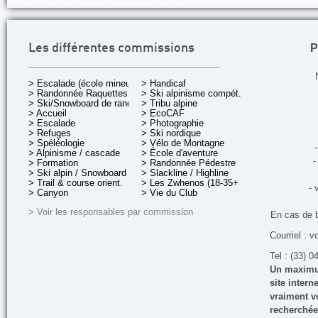
P
Les différentes commissions
> Escalade (école mineurs)
> Handicaf
> Randonnée Raquettes
> Ski alpinisme compét.
> Ski/Snowboard de rando.
> Tribu alpine
> Accueil
> EcoCAF
> Escalade
> Photographie
> Refuges
> Ski nordique
> Spéléologie
> Vélo de Montagne
-
> Alpinisme / cascade
> École d'aventure
-
> Formation
> Randonnée Pédestre
> Ski alpin / Snowboard
> Slackline / Highline
> Trail & course orient.
> Les Zwhenos (18-35+ ans)
- 
> Canyon
> Vie du Club
> Voir les responsables par commission
En cas de 
Courriel : v
Tel : (33) 0
Un maximum
site inter
vraiment vo
recherchée