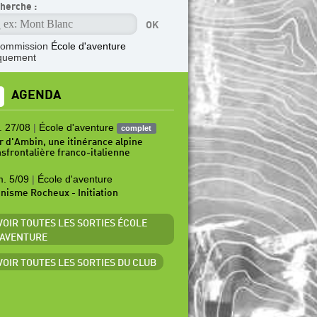
herche :
commission
École d'aventure
quement
AGENDA
. 27/08
|
École d'aventure
complet
r d'Ambin, une itinérance alpine
nsfrontalière franco-italienne
. 5/09
|
École d'aventure
inisme Rocheux - Initiation
 VOIR TOUTES LES SORTIES ÉCOLE
'AVENTURE
 VOIR TOUTES LES SORTIES DU CLUB