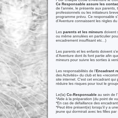
Ce Responsable assure les contac
de l'année, le présente aux parents, 
professionnels ou les initiateurs breve
programme prévu. Ce responsable s'a
d'Aventure connaissent les règles du 
Les
parents et les mineurs
doivent 
ou même annulées en particulier pour
encadrement insuffisant etc...)
Les parents et les enfants doivent s'e
d'Aventure dont ils font partie afin 
mineurs pour suivre les sorties à veni
Les responsabilités de l'
Encadrant r
des Activités» du club et les «recom
site internet. C'est cet encadrant qui 
réduire les risques pour tout le group
Le(la)
Co-Responsable
au sein de l
*Aide à la préparation (du point de vu
*En cas de défaillance des encadrants,
*Peut être présent(e) lorsqu'il y a u
jeune qui dormirait avec les filles pa