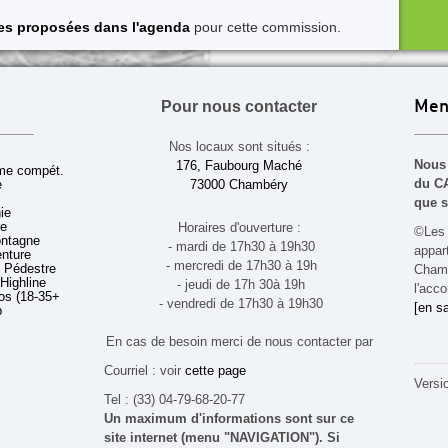
ies proposées dans l'agenda
pour cette commission.
Pour nous contacter
Men
Nos locaux sont situés :
Nous 
176, Faubourg Maché
sme compét.
du CA
e
73000 Chambéry
que s
ie
ue
Horaires d'ouverture :
©Les 
ontagne
- mardi de 17h30 à 19h30
appa
enture
- mercredi de 17h30 à 19h
 Pédestre
Chamb
 Highline
- jeudi de 17h 30à 19h
l'acco
s (18-35+ ans)
- vendredi de 17h30 à 19h30
[en sa
b
En cas de besoin merci de nous contacter par
Courriel : voir
cette page
Versi
Tel : (33) 04-79-68-20-77
Un maximum d'informations sont sur ce
site internet (menu "NAVIGATION"). Si