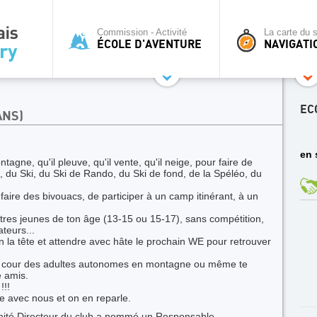
Commission - Activité
La carte du s
ÉCOLE D'AVENTURE
NAVIGATI
EC
ANS)
en 
agne, qu'il pleuve, qu'il vente, qu'il neige, pour faire de
, du Ski, du Ski de Rando, du Ski de fond, de la Spéléo, du
faire des bivouacs, de participer à un camp itinérant, à un
utres jeunes de ton âge (13-15 ou 15-17), sans compétition,
teurs...
in la tête et attendre avec hâte le prochain WE pour retrouver
la cour des adultes autonomes en montagne ou même te
e amis.
!!!
re avec nous et on en reparle.
mité Directeur du club a nommé un Responsable.