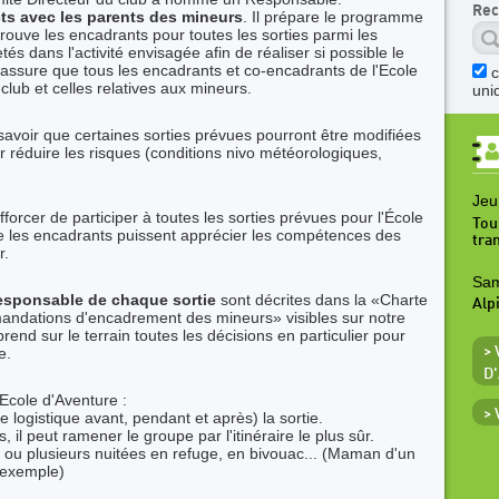
Rec
ts avec les parents des mineurs
. Il prépare le programme
trouve les encadrants pour toutes les sorties parmi les
tés dans l'activité envisagée afin de réaliser si possible le
ssure que tous les encadrants et co-encadrants de l'Ecole
club et celles relatives aux mineurs.
uni
savoir que certaines sorties prévues pourront être modifiées
 réduire les risques (conditions nivo météorologiques,
Jeu
fforcer de participer à toutes les sorties prévues pour l'École
Tou
que les encadrants puissent apprécier les compétences des
tra
r.
Sam
esponsable de chaque sortie
sont décrites dans la «Charte
Alp
mandations d'encadrement des mineurs» visibles sur notre
prend sur le terrain toutes les décisions en particulier pour
e.
>
D
'Ecole d'Aventure :
>
e logistique avant, pendant et après) la sortie.
 il peut ramener le groupe par l'itinéraire le plus sûr.
ne ou plusieurs nuitées en refuge, en bivouac... (Maman d'un
r exemple)