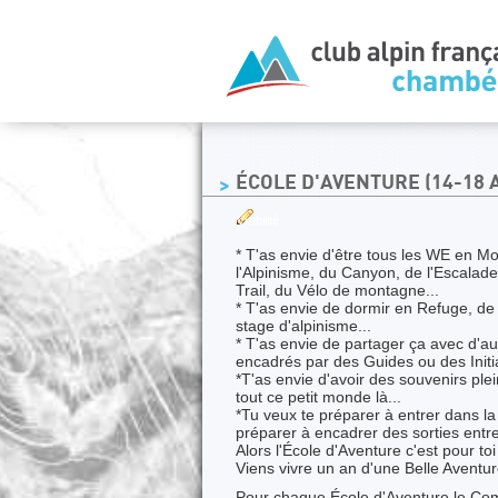
ÉCOLE D'AVENTURE (14-18 
Visibilité
* T'as envie d'être tous les WE en Mont
l'Alpinisme, du Canyon, de l'Escalade
Trail, du Vélo de montagne...
* T'as envie de dormir en Refuge, de 
stage d'alpinisme...
* T'as envie de partager ça avec d'a
encadrés par des Guides ou des Initia
*T'as envie d'avoir des souvenirs ple
tout ce petit monde là...
*Tu veux te préparer à entrer dans 
préparer à encadrer des sorties entr
Alors l'École d'Aventure c'est pour toi 
Viens vivre un an d'une Belle Aventu
Pour chaque École d'Aventure le Co