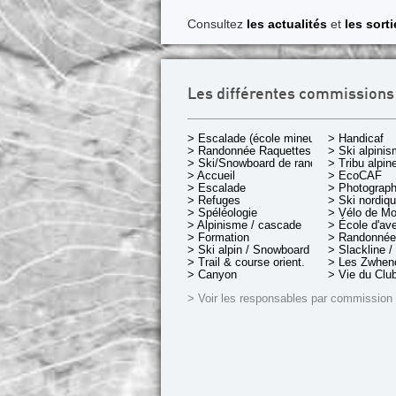
Consultez
les actualités
et
les sort
Les différentes commissions
> Escalade (école mineurs)
> Handicaf
> Randonnée Raquettes
> Ski alpini
> Ski/Snowboard de rando.
> Tribu alpin
> Accueil
> EcoCAF
> Escalade
> Photograph
> Refuges
> Ski nordiq
> Spéléologie
> Vélo de M
> Alpinisme / cascade
> École d'av
> Formation
> Randonnée
> Ski alpin / Snowboard
> Slackline /
> Trail & course orient.
> Les Zwheno
> Canyon
> Vie du Clu
> Voir les responsables par commission