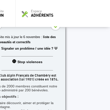
ite
Espace
ON
ADHÉRENTS
ite mis à jour le 6 novembre :
liste des
veautés et correctifs
 Signaler un problème / une idée ? 💡
___________________________________
🛑
Stop violences
___________________________________
Club Alpin Français de Chambéry est
 association (loi 1901) créée en 1874.
s de 2000 membres constituent notre
b administré par 200 bénévoles.
 objectifs :
faire découvrir, aimer et protéger la
tagne.