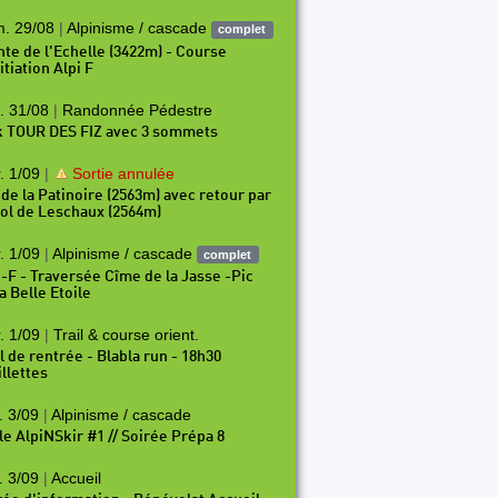
. 29/08
|
Alpinisme / cascade
complet
nte de l'Echelle (3422m) - Course
itiation Alpi F
. 31/08
|
Randonnée Pédestre
k TOUR DES FIZ avec 3 sommets
. 1/09
|
Sortie annulée
 de la Patinoire (2563m) avec retour par
Col de Leschaux (2564m)
. 1/09
|
Alpinisme / cascade
complet
i-F - Traversée Cîme de la Jasse -Pic
a Belle Etoile
. 1/09
|
Trail & course orient.
il de rentrée - Blabla run - 18h30
illettes
. 3/09
|
Alpinisme / cascade
le AlpiNSkir #1 // Soirée Prépa 8
. 3/09
|
Accueil