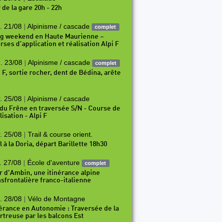
 de la gare 20h - 22h
. 21/08
|
Alpinisme / cascade
complet
g weekend en Haute Maurienne –
rses d’application et réalisation Alpi F
. 23/08
|
Alpinisme / cascade
complet
i F, sortie rocher, dent de Bédina, arête
. 25/08
|
Alpinisme / cascade
 du Frêne en traversée S/N - Course de
isation - Alpi F
. 25/08
|
Trail & course orient.
l à la Doria, départ Barillette 18h30
. 27/08
|
École d'aventure
complet
r d'Ambin, une itinérance alpine
nsfrontalière franco-italienne
. 28/08
|
Vélo de Montagne
nérance en Autonomie : Traversée de la
rtreuse par les balcons Est