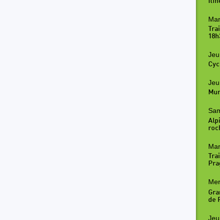
Iti
Mar
Tra
18h
Jeu
Cyc
Jeu
Mur
Sam
Alpi
roc
Mar
Trai
Pra
Mer
Gra
de R
Jeu