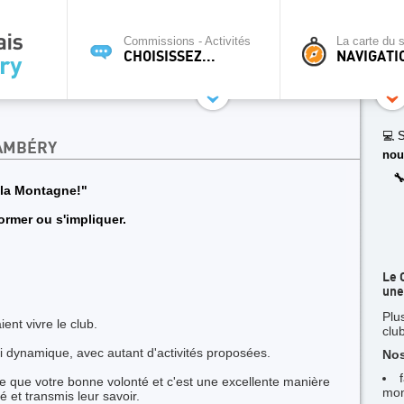
Commissions - Activités
La carte du s
CHOISISSEZ...
NAVIGATI
💻 S
HAMBÉRY
nou

 la Montagne!"
nformer ou s'impliquer.
Le 
une
Plu
ent vivre le club.
clu
ssi dynamique, avec autant d'activités proposées.
Nos
ite que votre bonne volonté et c'est une excellente manière
mon
 et transmis leur savoir.