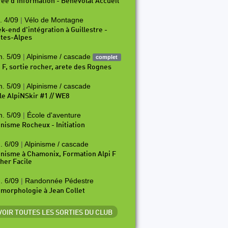
rée d'information - Bénévolat Accueil
. 4/09
|
Vélo de Montagne
k-end d'intégration à Guillestre -
tes-Alpes
. 5/09
|
Alpinisme / cascade
complet
i F, sortie rocher, arete des Rognes
. 5/09
|
Alpinisme / cascade
le AlpiNSkir #1 // WE8
. 5/09
|
École d'aventure
inisme Rocheux - Initiation
. 6/09
|
Alpinisme / cascade
inisme à Chamonix, Formation Alpi F
her Facile
. 6/09
|
Randonnée Pédestre
morphologie à Jean Collet
 VOIR TOUTES LES SORTIES DU CLUB