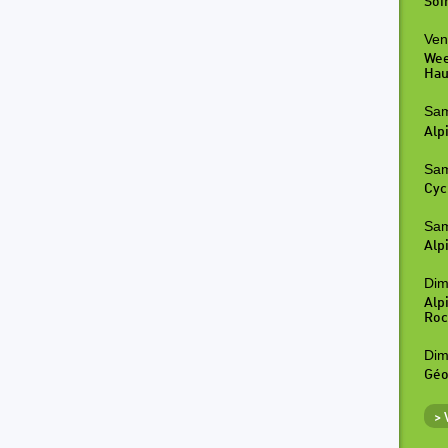
Soi
Ven
Wee
Hau
Sam
Alp
Sam
Cyc
Sam
Alp
Dim
Alp
Roc
Dim
Géo
>