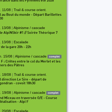
nérance dans les Pyrénées été 2026
. 11/08
|
Trail & course orient.
il au Bout du monde - Départ Barillettes
30
. 13/08
|
Alpinisme / cascade
le AlpiNSkir #1 // Soirée Théorique 7
. 13/08
|
Escalade
 de la gare 20h - 22h
. 15/08
|
Alpinisme / cascade
complet
 F : Crêtes entre le col du Merlet et les
hers des Pâtres
. 18/08
|
Trail & course orient.
l direction Le Sire - départ de
gondran - covoit 18h30
. 19/08
|
Alpinisme / cascade
complet
nd Miceau en traversée O/E - Course
éalisation - Alpi F
. 20/08
|
Escalade