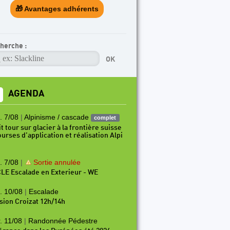
🎁 Avantages adhérents
herche :
AGENDA
. 7/08
|
Alpinisme / cascade
complet
t tour sur glacier à la frontière suisse
ourses d’application et réalisation Alpi
. 7/08
|
Sortie annulée
LE Escalade en Exterieur - WE
. 10/08
|
Escalade
sion Croizat 12h/14h
. 11/08
|
Randonnée Pédestre