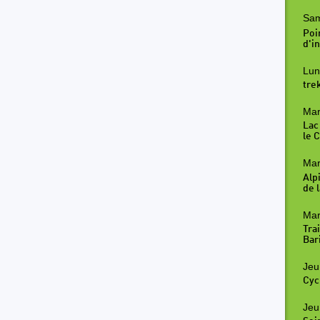
Sam
Poi
d'in
Lun
tre
Mar
Lac
le 
Mar
Alp
de l
Mar
Tra
Bar
Jeu
Cyc
Jeu