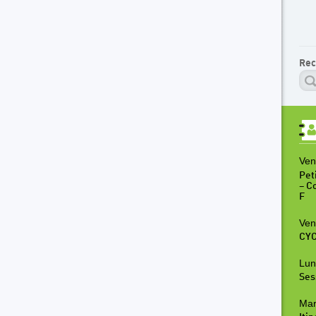
Rec
Ven
Peti
– C
F
Ven
CYC
Lun
Ses
Mar