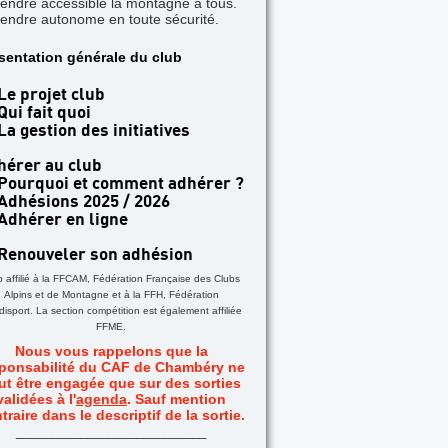
rendre accessible la montagne à tous.
rendre autonome en toute sécurité.
sentation générale du club
Le projet club
Qui fait quoi
La gestion des initiatives
hérer au club
Pourquoi et comment adhérer ?
Adhésions 2025 / 2026
Adhérer en ligne
Renouveler son adhésion
b affilié à la FFCAM, Fédération Française des Clubs
Alpins et de Montagne et à la FFH, Fédération
isport. La section compétition est également affiliée
FFME.
Nous vous rappelons que la
ponsabilité du CAF de Chambéry ne
ut être engagée que sur des sorties
validées à l'
agenda
. Sauf mention
traire dans le descriptif de la sortie.
_
__________________________