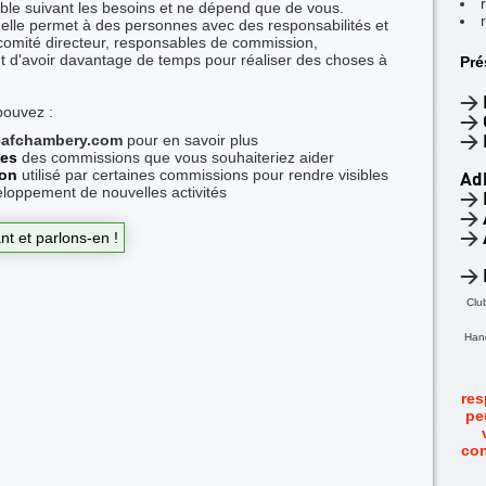
able suivant les besoins et ne dépend que de vous.
 elle permet à des personnes avec des responsabilités et
comité directeur, responsables de commission,
et d'avoir davantage de temps pour réaliser des choses à
Pré
>
pouvez :
>
afchambery.com
pour en savoir plus
>
les
des commissions que vous souhaiteriez aider
ion
utilisé par certaines commissions pour rendre visibles
Ad
eloppement de nouvelles activités
>
>
nt et parlons-en !
>
>
Clu
Hand
res
pe
con