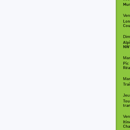
Mur
Ven
Lon
Cou
Dim
Alp
NW
Mar
Pic
Réal
Mar
Trai
Jeu
Tou
tra
Ven
Iti
Cha