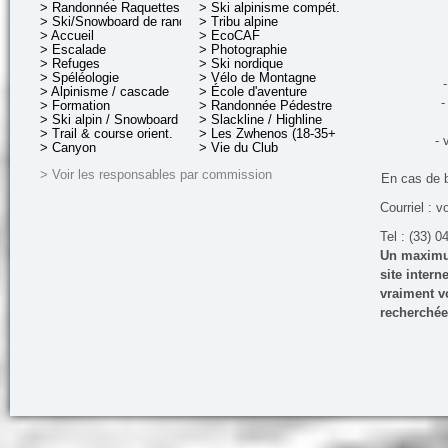
> Randonnée Raquettes
> Ski alpinisme compét.
> Ski/Snowboard de rando.
> Tribu alpine
> Accueil
> EcoCAF
> Escalade
> Photographie
> Refuges
> Ski nordique
> Spéléologie
> Vélo de Montagne
-
> Alpinisme / cascade
> École d'aventure
-
> Formation
> Randonnée Pédestre
> Ski alpin / Snowboard
> Slackline / Highline
> Trail & course orient.
> Les Zwhenos (18-35+ ans)
- 
> Canyon
> Vie du Club
> Voir les responsables par commission
En cas de 
Courriel : v
Tel : (33) 0
Un maximum
site inter
vraiment vo
recherchée