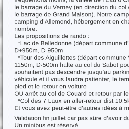
fréquentons moins, la vallée de l’Eau d’O
le barrage du Verney (en direction du col 
le barrage de Grand Maison). Notre camp
camping d’Allemond, hébergement en chal
nombre.
Les propositions de rando :
*Lac de Belledonne (départ commune d’A
D+950m, D-950m
*Tour des Aiguillettes (départ commune 
1150m, D-500m halte au col du Sabot pou
souhaitent pas descendre jusqu’au parking,
véhicule et il vous faudra patienter, le tem
pied et le retour en voiture
OU arrêt au col de Couard et retour par l
*Col des 7 Laux en aller-retour dist 1
Et vous avez peut-être d’autres idées à
Validation fin juillet car pas sûre d’avoir
Un minibus est réservé.