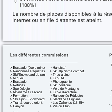
⚪
(100%)
Le nombre de places disponibles à la rés
internet ou en file d'attente est atteint.
P
Les différentes commissions
> Escalade (école mineurs)
> Handicaf
> Randonnée Raquettes
> Ski alpinisme compét.
> Ski/Snowboard de rando.
> Tribu alpine
> Accueil
> EcoCAF
> Escalade
> Photographie
> Refuges
> Ski nordique
> Spéléologie
> Vélo de Montagne
-
> Alpinisme / cascade
> École d'aventure
-
> Formation
> Randonnée Pédestre
> Ski alpin / Snowboard
> Slackline / Highline
> Trail & course orient.
> Les Zwhenos (18-35+ ans)
- 
> Canyon
> Vie du Club