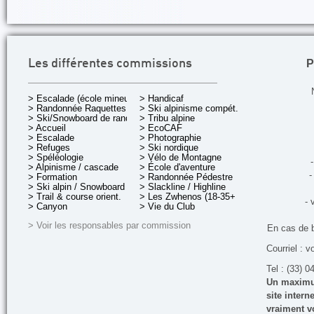
P
Les différentes commissions
> Escalade (école mineurs)
> Handicaf
> Randonnée Raquettes
> Ski alpinisme compét.
> Ski/Snowboard de rando.
> Tribu alpine
> Accueil
> EcoCAF
> Escalade
> Photographie
> Refuges
> Ski nordique
> Spéléologie
> Vélo de Montagne
-
> Alpinisme / cascade
> École d'aventure
-
> Formation
> Randonnée Pédestre
> Ski alpin / Snowboard
> Slackline / Highline
> Trail & course orient.
> Les Zwhenos (18-35+ ans)
- 
> Canyon
> Vie du Club
> Voir les responsables par commission
En cas de 
Courriel : v
Tel : (33) 0
Un maximum
site inter
vraiment vo