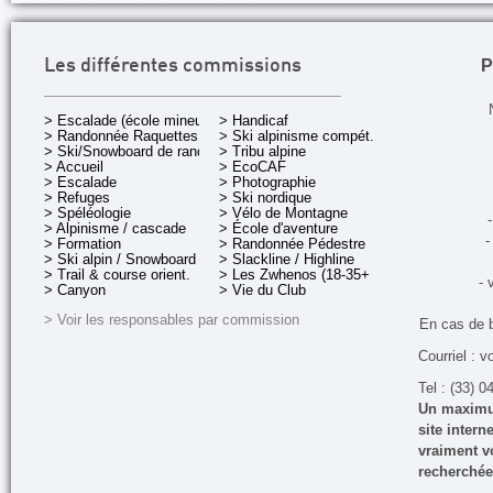
P
Les différentes commissions
> Escalade (école mineurs)
> Handicaf
> Randonnée Raquettes
> Ski alpinisme compét.
> Ski/Snowboard de rando.
> Tribu alpine
> Accueil
> EcoCAF
> Escalade
> Photographie
> Refuges
> Ski nordique
> Spéléologie
> Vélo de Montagne
-
> Alpinisme / cascade
> École d'aventure
-
> Formation
> Randonnée Pédestre
> Ski alpin / Snowboard
> Slackline / Highline
> Trail & course orient.
> Les Zwhenos (18-35+ ans)
- 
> Canyon
> Vie du Club
> Voir les responsables par commission
En cas de 
Courriel : v
Tel : (33) 0
Un maximum
site inter
vraiment vo
recherchée