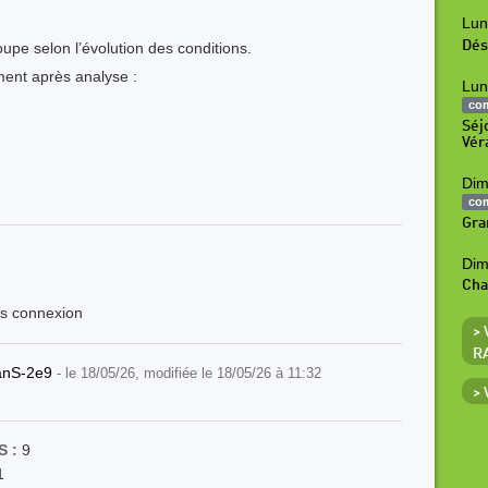
Lun
Dés
upe selon l’évolution des conditions.
vement après analyse :
Lun
co
Séj
Vér
Dim
co
Gra
Dim
Ch
ès connexion
>
R
tanS-2e9
- le 18/05/26, modifiée le 18/05/26 à 11:32
>
 :
9
1