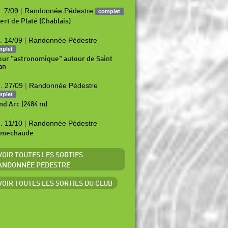
. 7/09
|
Randonnée Pédestre
complet
ert de Platé (Chablais)
. 14/09
|
Randonnée Pédestre
mplet
our "astronomique" autour de Saint
an
. 27/09
|
Randonnée Pédestre
mplet
nd Arc (2484 m)
. 11/10
|
Randonnée Pédestre
amechaude
 VOIR TOUTES LES SORTIES
ANDONNÉE PÉDESTRE
 VOIR TOUTES LES SORTIES DU CLUB