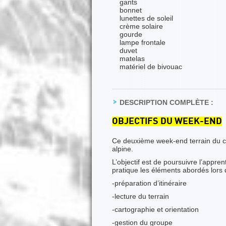
gants
bonnet
lunettes de soleil
crème solaire
gourde
lampe frontale
duvet
matelas
matériel de bivouac
DESCRIPTION COMPLÈTE :
OBJECTIFS DU WEEK-END
Ce deuxième week-end terrain du cy
alpine.
L’objectif est de poursuivre l’appr
pratique les éléments abordés lors 
-préparation d’itinéraire
-lecture du terrain
-cartographie et orientation
-gestion du groupe