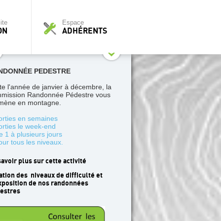
ite
Espace
ON
ADHÉRENTS
NDONNÉE PEDESTRE
te l'année de janvier à décembre, la
mission Randonnée Pédestre vous
ène en montagne.
orties en semaines
orties le week-end
e 1 à plusieurs jours
our tous les niveaux.
savoir plus sur cette activité
ation des niveaux de difficulté et
xposition de nos randonnées
estres