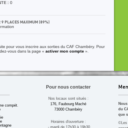
TE :
0
R 9 PLACES MAXIMUM (89%)
irmation
site pour vous inscrire aux sorties du CAF Chambéry. Pour
ndez-vous dans la page «
activer mon compte
».
Pour nous contacter
Men
Nos locaux sont situés :
Nous 
176, Faubourg Maché
sme compét.
du CA
e
73000 Chambéry
que s
ie
ue
Horaires d'ouverture :
©Les 
ontagne
- mardi de 17h30 à 19h30