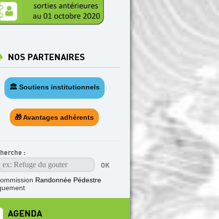
NOS PARTENAIRES
🏛️ Soutiens institutionnels
🎁 Avantages adhérents
herche :
commission
Randonnée Pédestre
quement
AGENDA