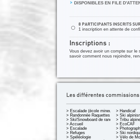
DISPONIBLES EN FILE D'ATTEN
8 PARTICIPANTS INSCRITS SU
⚪
1 inscription en attente de conf
Inscriptions :
Vous devez avoir un compte sur le 
savoir comment nous rejoindre, re
Les différentes commissions
> Escalade (école mineurs)
> Handicaf
> Randonnée Raquettes
> Ski alpini
> Ski/Snowboard de rando.
> Tribu alpin
> Accueil
> EcoCAF
> Escalade
> Photograph
> Refuges
> Ski nordiq
> Spéléologie
> Vélo de M