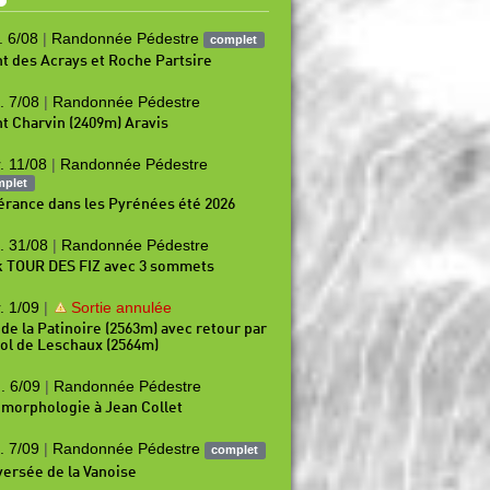
. 6/08
|
Randonnée Pédestre
complet
t des Acrays et Roche Partsire
. 7/08
|
Randonnée Pédestre
t Charvin (2409m) Aravis
. 11/08
|
Randonnée Pédestre
mplet
nérance dans les Pyrénées été 2026
. 31/08
|
Randonnée Pédestre
k TOUR DES FIZ avec 3 sommets
. 1/09
|
Sortie annulée
 de la Patinoire (2563m) avec retour par
Col de Leschaux (2564m)
. 6/09
|
Randonnée Pédestre
morphologie à Jean Collet
. 7/09
|
Randonnée Pédestre
complet
versée de la Vanoise