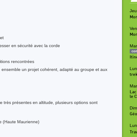
Jeu
Mon
Ven
Mon
let
esser en sécurité avec la corde
Mar
co
Iti
ditions rencontrées
Lun
re ensemble un projet cohérent, adapté au groupe et aux
tre
Mar
Lac
le 
 très présentes en altitude, plusieurs options sont
Dim
Géo
ne (Haute Maurienne)
Lun
Tra