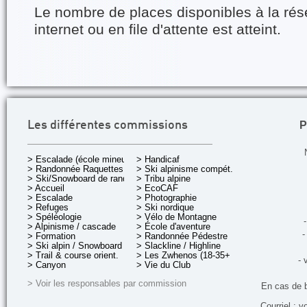
Le nombre de places disponibles à la rés
internet ou en file d'attente est atteint.
P
Les différentes commissions
> Escalade (école mineurs)
> Handicaf
> Randonnée Raquettes
> Ski alpinisme compét.
> Ski/Snowboard de rando.
> Tribu alpine
> Accueil
> EcoCAF
> Escalade
> Photographie
> Refuges
> Ski nordique
> Spéléologie
> Vélo de Montagne
-
> Alpinisme / cascade
> École d'aventure
-
> Formation
> Randonnée Pédestre
> Ski alpin / Snowboard
> Slackline / Highline
> Trail & course orient.
> Les Zwhenos (18-35+ ans)
- 
> Canyon
> Vie du Club
> Voir les responsables par commission
En cas de 
Courriel : v