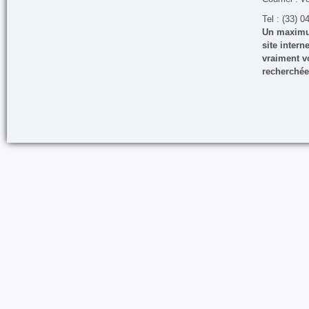
Tel : (33) 0
Un maximum
site inter
vraiment vo
recherchée