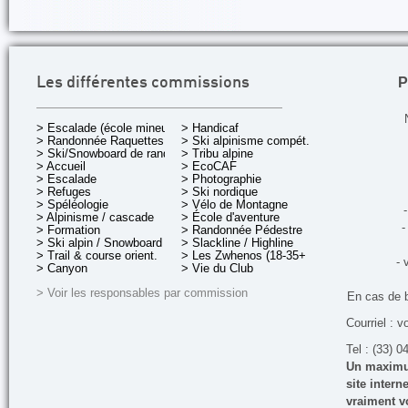
P
Les différentes commissions
> Escalade (école mineurs)
> Handicaf
> Randonnée Raquettes
> Ski alpinisme compét.
> Ski/Snowboard de rando.
> Tribu alpine
> Accueil
> EcoCAF
> Escalade
> Photographie
> Refuges
> Ski nordique
> Spéléologie
> Vélo de Montagne
-
> Alpinisme / cascade
> École d'aventure
-
> Formation
> Randonnée Pédestre
> Ski alpin / Snowboard
> Slackline / Highline
> Trail & course orient.
> Les Zwhenos (18-35+ ans)
- 
> Canyon
> Vie du Club
> Voir les responsables par commission
En cas de 
Courriel : v
Tel : (33) 0
Un maximum
site inter
vraiment vo