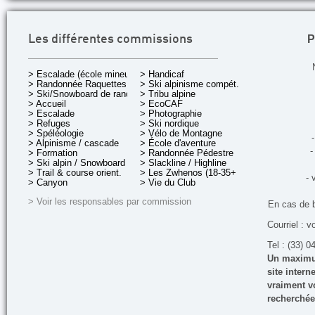
P
Les différentes commissions
> Escalade (école mineurs)
> Handicaf
> Randonnée Raquettes
> Ski alpinisme compét.
> Ski/Snowboard de rando.
> Tribu alpine
> Accueil
> EcoCAF
> Escalade
> Photographie
> Refuges
> Ski nordique
> Spéléologie
> Vélo de Montagne
-
> Alpinisme / cascade
> École d'aventure
-
> Formation
> Randonnée Pédestre
> Ski alpin / Snowboard
> Slackline / Highline
> Trail & course orient.
> Les Zwhenos (18-35+ ans)
- 
> Canyon
> Vie du Club
> Voir les responsables par commission
En cas de 
Courriel : v
Tel : (33) 0
Un maximum
site inter
vraiment vo
recherchée