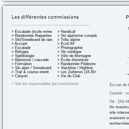
P
Les différentes commissions
> Escalade (école mineurs)
> Handicaf
> Randonnée Raquettes
> Ski alpinisme compét.
> Ski/Snowboard de rando.
> Tribu alpine
> Accueil
> EcoCAF
> Escalade
> Photographie
> Refuges
> Ski nordique
> Spéléologie
> Vélo de Montagne
-
> Alpinisme / cascade
> École d'aventure
-
> Formation
> Randonnée Pédestre
> Ski alpin / Snowboard
> Slackline / Highline
> Trail & course orient.
> Les Zwhenos (18-35+ ans)
- 
> Canyon
> Vie du Club
> Voir les responsables par commission
En cas de 
Courriel : v
Tel : (33) 0
Un maximum
site inter
vraiment vo
recherchée