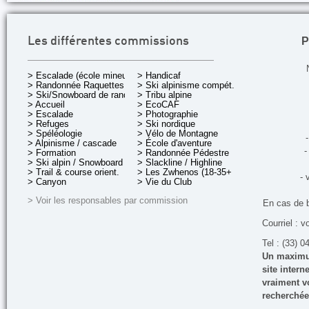
P
Les différentes commissions
> Escalade (école mineurs)
> Handicaf
> Randonnée Raquettes
> Ski alpinisme compét.
> Ski/Snowboard de rando.
> Tribu alpine
> Accueil
> EcoCAF
> Escalade
> Photographie
> Refuges
> Ski nordique
> Spéléologie
> Vélo de Montagne
-
> Alpinisme / cascade
> École d'aventure
-
> Formation
> Randonnée Pédestre
> Ski alpin / Snowboard
> Slackline / Highline
> Trail & course orient.
> Les Zwhenos (18-35+ ans)
- 
> Canyon
> Vie du Club
> Voir les responsables par commission
En cas de 
Courriel : v
Tel : (33) 0
Un maximum
site inter
vraiment vo
recherchée