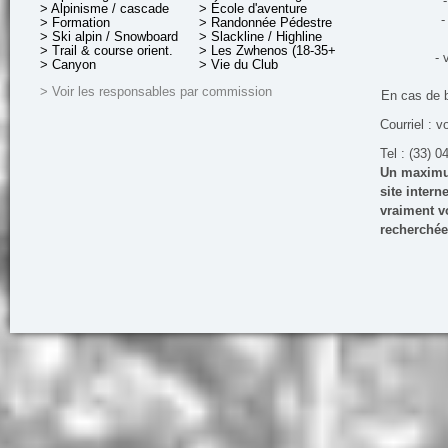
-
> Alpinisme / cascade
> École d'aventure
-
> Formation
> Randonnée Pédestre
> Ski alpin / Snowboard
> Slackline / Highline
> Trail & course orient.
> Les Zwhenos (18-35+ ans)
- 
> Canyon
> Vie du Club
> Voir les responsables par commission
En cas de 
Courriel : v
Tel : (33) 0
Un maximum
site inter
vraiment vo
recherchée