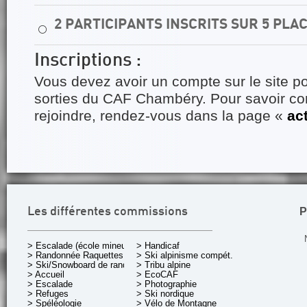
2 PARTICIPANTS INSCRITS SUR 5 PLA
⚪
Inscriptions :
Vous devez avoir un compte sur le site po
sorties du CAF Chambéry. Pour savoir 
rejoindre, rendez-vous dans la page «
ac
P
Les différentes commissions
> Escalade (école mineurs)
> Handicaf
> Randonnée Raquettes
> Ski alpinisme compét.
> Ski/Snowboard de rando.
> Tribu alpine
> Accueil
> EcoCAF
> Escalade
> Photographie
> Refuges
> Ski nordique
> Spéléologie
> Vélo de Montagne