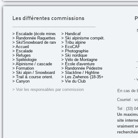
P
Les différentes commissions
> Escalade (école mineurs)
> Handicaf
> Randonnée Raquettes
> Ski alpinisme compét.
> Ski/Snowboard de rando.
> Tribu alpine
> Accueil
> EcoCAF
> Escalade
> Photographie
> Refuges
> Ski nordique
> Spéléologie
> Vélo de Montagne
-
> Alpinisme / cascade
> École d'aventure
-
> Formation
> Randonnée Pédestre
> Ski alpin / Snowboard
> Slackline / Highline
> Trail & course orient.
> Les Zwhenos (18-35+ ans)
- 
> Canyon
> Vie du Club
> Voir les responsables par commission
En cas de 
Courriel : v
Tel : (33) 0
Un maximum
site inter
vraiment vo
recherchée