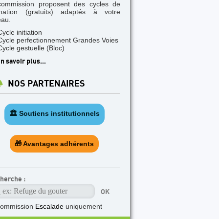
commission proposent des cycles de
mation (gratuits) adaptés à votre
eau.
Cycle initiation
Cycle perfectionnement Grandes Voies
Cycle gestuelle (Bloc)
n savoir plus...
NOS PARTENAIRES
🏛️ Soutiens institutionnels
🎁 Avantages adhérents
herche :
commission
Escalade
uniquement