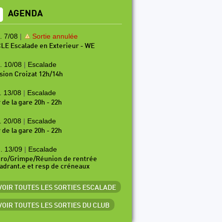
AGENDA
. 7/08
|
Sortie annulée
LE Escalade en Exterieur - WE
. 10/08
|
Escalade
sion Croizat 12h/14h
. 13/08
|
Escalade
 de la gare 20h - 22h
. 20/08
|
Escalade
 de la gare 20h - 22h
. 13/09
|
Escalade
ro/Grimpe/Réunion de rentrée
adrant.e et resp de créneaux
 VOIR TOUTES LES SORTIES ESCALADE
 VOIR TOUTES LES SORTIES DU CLUB