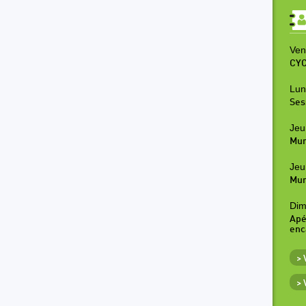
Ven
CYC
Lun
Ses
Jeu
Mur
Jeu
Mur
Dim
Apé
enc
>
>