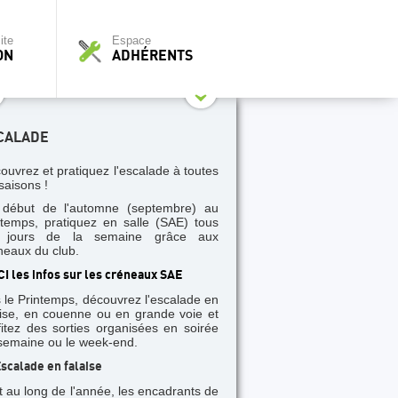
ite
Espace
ON
ADHÉRENTS
CALADE
ouvrez et pratiquez l'escalade à toutes
saisons !
début de l'automne (septembre) au
ntemps, pratiquez en salle (SAE) tous
s jours de la semaine grâce aux
neaux du club.
CI les infos sur les créneaux SAE
 le Printemps, découvrez l'escalade en
aise, en couenne ou en grande voie et
fitez des sorties organisées en soirée
semaine ou le week-end.
scalade en falaise
t au long de l'année, les encadrants de