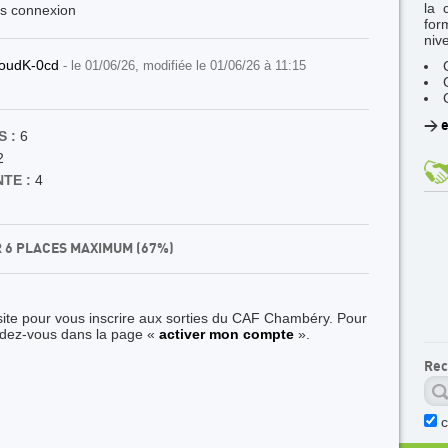
la 
ès connexion
for
niv
oudK-0cd
- le 01/06/26, modifiée le 01/06/26 à 11:15
>
e
 :
6
2
TE :
4
R 6 PLACES MAXIMUM (67%)
site pour vous inscrire aux sorties du CAF Chambéry. Pour
ndez-vous dans la page «
activer mon compte
».
Rec