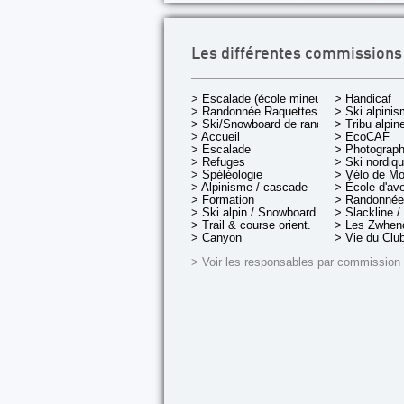
Les différentes commissions
> Escalade (école mineurs)
> Handicaf
> Randonnée Raquettes
> Ski alpini
> Ski/Snowboard de rando.
> Tribu alpin
> Accueil
> EcoCAF
> Escalade
> Photograph
> Refuges
> Ski nordiq
> Spéléologie
> Vélo de M
> Alpinisme / cascade
> École d'av
> Formation
> Randonnée
> Ski alpin / Snowboard
> Slackline /
> Trail & course orient.
> Les Zwheno
> Canyon
> Vie du Clu
> Voir les responsables par commission