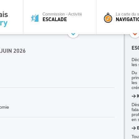
Commission - Activité
La carte du s
ESCALADE
NAVIGATI
ES
 JUIN 2026
Déc
les 
Du 
pri
le
cré
>
I
Dès
nomie
fal
pro
en 
> E
Tou