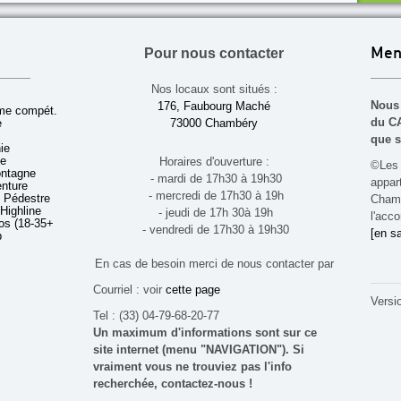
Pour nous contacter
Men
Nos locaux sont situés :
Nous 
176, Faubourg Maché
sme compét.
du CA
e
73000 Chambéry
que s
ie
ue
Horaires d'ouverture :
©Les 
ontagne
- mardi de 17h30 à 19h30
appa
enture
- mercredi de 17h30 à 19h
 Pédestre
Chamb
 Highline
- jeudi de 17h 30à 19h
l'acco
s (18-35+ ans)
- vendredi de 17h30 à 19h30
[en sa
b
En cas de besoin merci de nous contacter par
Courriel : voir
cette page
Versi
Tel : (33) 04-79-68-20-77
Un maximum d'informations sont sur ce
site internet (menu "NAVIGATION"). Si
vraiment vous ne trouviez pas l'info
recherchée, contactez-nous !