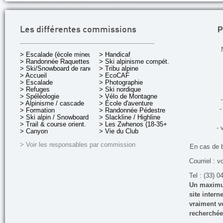
P
Les différentes commissions
> Escalade (école mineurs)
> Handicaf
> Randonnée Raquettes
> Ski alpinisme compét.
> Ski/Snowboard de rando.
> Tribu alpine
> Accueil
> EcoCAF
> Escalade
> Photographie
> Refuges
> Ski nordique
> Spéléologie
> Vélo de Montagne
-
> Alpinisme / cascade
> École d'aventure
-
> Formation
> Randonnée Pédestre
> Ski alpin / Snowboard
> Slackline / Highline
> Trail & course orient.
> Les Zwhenos (18-35+ ans)
- 
> Canyon
> Vie du Club
> Voir les responsables par commission
En cas de 
Courriel : v
Tel : (33) 0
Un maximum
site inter
vraiment vo
recherchée