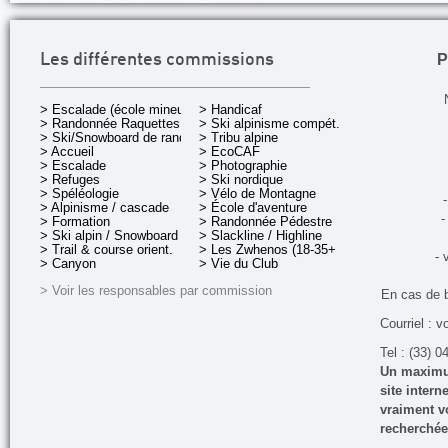
P
Les différentes commissions
> Escalade (école mineurs)
> Handicaf
> Randonnée Raquettes
> Ski alpinisme compét.
> Ski/Snowboard de rando.
> Tribu alpine
> Accueil
> EcoCAF
> Escalade
> Photographie
> Refuges
> Ski nordique
> Spéléologie
> Vélo de Montagne
-
> Alpinisme / cascade
> École d'aventure
-
> Formation
> Randonnée Pédestre
> Ski alpin / Snowboard
> Slackline / Highline
> Trail & course orient.
> Les Zwhenos (18-35+ ans)
- 
> Canyon
> Vie du Club
> Voir les responsables par commission
En cas de 
Courriel : v
Tel : (33) 0
Un maximum
site inter
vraiment vo
recherchée