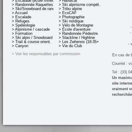
> Escalade (école mineurs)
> Handicaf
> Randonnée Raquettes
> Ski alpinisme compét.
> Ski/Snowboard de rando.
> Tribu alpine
> Accueil
> EcoCAF
> Escalade
> Photographie
> Refuges
> Ski nordique
> Spéléologie
> Vélo de Montagne
-
> Alpinisme / cascade
> École d'aventure
-
> Formation
> Randonnée Pédestre
> Ski alpin / Snowboard
> Slackline / Highline
> Trail & course orient.
> Les Zwhenos (18-35+ ans)
- 
> Canyon
> Vie du Club
> Voir les responsables par commission
En cas de 
Courriel : v
Tel : (33) 0
Un maximum
site inter
vraiment vo
recherchée