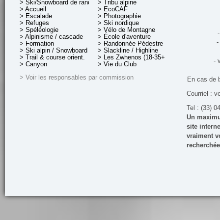
> Ski/Snowboard de rando.
> Tribu alpine
> Accueil
> EcoCAF
> Escalade
> Photographie
> Refuges
> Ski nordique
> Spéléologie
> Vélo de Montagne
-
> Alpinisme / cascade
> École d'aventure
-
> Formation
> Randonnée Pédestre
> Ski alpin / Snowboard
> Slackline / Highline
> Trail & course orient.
> Les Zwhenos (18-35+ ans)
- 
> Canyon
> Vie du Club
> Voir les responsables par commission
En cas de 
Courriel : v
Tel : (33) 0
Un maximum
site inter
vraiment vo
recherchée