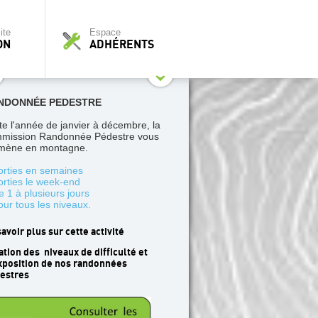
ite
Espace
ON
ADHÉRENTS
NDONNÉE PEDESTRE
te l'année de janvier à décembre, la
mission Randonnée Pédestre vous
ène en montagne.
orties en semaines
orties le week-end
e 1 à plusieurs jours
our tous les niveaux.
savoir plus sur cette activité
ation des niveaux de difficulté et
xposition de nos randonnées
estres