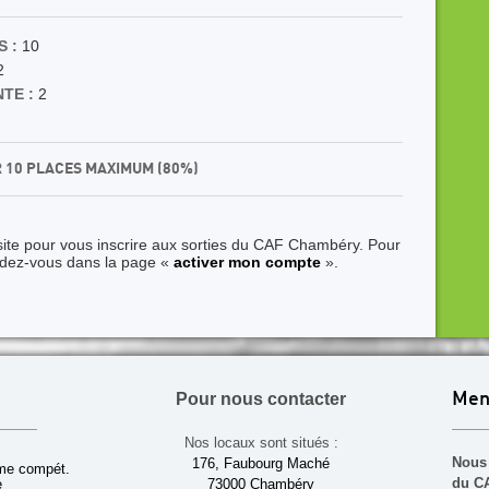
 :
10
2
TE :
2
R 10 PLACES MAXIMUM (80%)
site pour vous inscrire aux sorties du CAF Chambéry. Pour
ndez-vous dans la page «
activer mon compte
».
Pour nous contacter
Men
Nos locaux sont situés :
Nous 
176, Faubourg Maché
sme compét.
du CA
e
73000 Chambéry