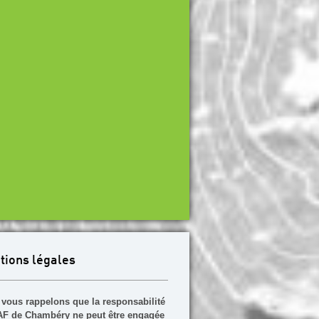
tions légales
vous rappelons que la responsabilité
F de Chambéry ne peut être engagée