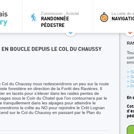
Commission - Activité
La carte du s
RANDONNÉE
NAVIGATI
PÉDESTRE
RA
) EN BOUCLE DEPUIS LE COL DU CHAUSSY
Tou
com
emm
> S
> S
> D
 Col du Chaussy nous redescendrons un peu sur la route
> P
ste forestière en direction de la Forêt des Ravières. Il
er en lacets pour s’élever dans les raides pentes de
En 
alpages sous le Coin du Chatel que l’on contournera par le
te tranquillement dans les alpages pour atteindre le
Cot
prendrons la crête au NO pour rejoindre le Crêt Lognan
d'e
scend sur le Col du Chaussy en passant par le Plan du
péd