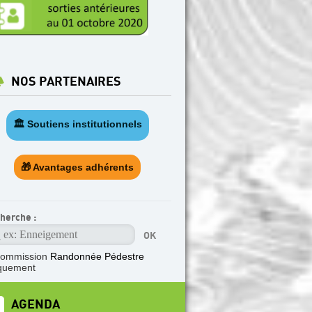
NOS PARTENAIRES
🏛️ Soutiens institutionnels
🎁 Avantages adhérents
herche :
commission
Randonnée Pédestre
quement
AGENDA