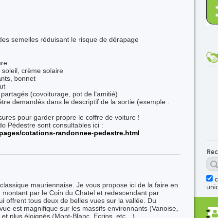
es semelles réduisant le risque de dérapage
ure
soleil, crème solaire
ants, bonnet
ut
 partagés (covoiturage, pot de l'amitié)
tre demandés dans le descriptif de la sortie (exemple :
res pour garder propre le coffre de voiture !
o Pédestre sont consultables ici :
pages/cotations-randonnee-pedestre.html
Rec
lassique mauriennaise. Je vous propose ici de la faire en
uni
 montant par le Coin du Chatel et redescendant par
ui offrent tous deux de belles vues sur la vallée. Du
vue est magnifique sur les massifs environnants (Vanoise,
et plus éloignés (Mont-Blanc, Ecrins, etc…).