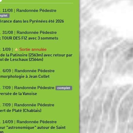
. 11/08
|
Randonnée Pédestre
mplet
nérance dans les Pyrénées été 2026
. 31/08
|
Randonnée Pédestre
k TOUR DES FIZ avec 3 sommets
. 1/09
|
Sortie annulée
 de la Patinoire (2563m) avec retour par
Col de Leschaux (2564m)
. 6/09
|
Randonnée Pédestre
morphologie à Jean Collet
. 7/09
|
Randonnée Pédestre
complet
versée de la Vanoise
. 7/09
|
Randonnée Pédestre
ert de Platé (Chablais)
. 14/09
|
Randonnée Pédestre
our "astronomique" autour de Saint
an