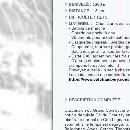
DÉNIVELÉ :
1300 m
DISTANCE :
13 km
DIFFICULTÉ :
T2/T3
MATÉRIEL :
- Chaussures avec d
- Bâtons de marche
- Gourde ou poche à eau
- Vêtements pour activité extérie
- Casquette/chapeau, lunettes de 
- Coupe-vent, fourrure polaire, g
- Sac à dos pour transporter le to
- Carte CAF, argent pour les frais
- D'autres équipements peuvent ê
crampons forestiers, etc ...)
Prévoyez aussi à un sac à chaussu
Les cotations de nos sorties Rand
https://www.cafchambery.com/
DESCRIPTION COMPLÈTE :
L’ascension du Grand Coin est une c
boucle depuis le Col du Chaussy en
l’itinéraire normal du Crêt Lognan q
sommet, si le temps est dégagé, la 
Belledonne, Arves, Cerces, Thabor) 