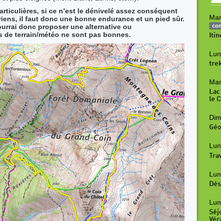
rticulières, si ce n’est le dénivelé assez conséquent
Mar
iens, il faut donc
une bonne endurance et un pied sûr
.
 pourrai donc proposer une alternative ou
co
ns de terrain/météo ne sont pas bonnes.
Iti
Lun
tre
Mar
Lac
le 
Dim
Géo
Lun
Tra
Lun
Dés
Lun
Séj
Vér