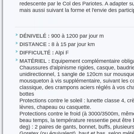
redescente par le Col des Pariotes. A adapter su
mais aussi suivant la forme et l'envie des partici
DÉNIVELÉ :
900 à 1200 par jour m
DISTANCE :
8 à 15 par jour km
DIFFICULTÉ :
Alpi F
MATÉRIEL :
Equipement complémentaire obligat
Chaussures d'alpinisme rigides, casque, baudr
unidirectionnel, 1 sangle de 120cm sur mousque
mousqueton à vis supplémentaire, suivant les con
classique, des crampons aciers réglés à vos ch
bottes
Protections contre le soleil : lunette classe 4, cr
lèvres, chapeau ou casquette.
Protections contre le froid (à 3000/3500m, même
beau temps, la température ressentie peut être
deg) : 2 paires de gants, bonnet, buffs, plusieu
Goretex (ou équivalent), haut et bas, selon mét