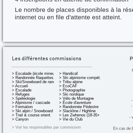
Le nombre de places disponibles à la rés
internet ou en file d'attente est atteint.
P
Les différentes commissions
> Escalade (école mineurs)
> Handicaf
> Randonnée Raquettes
> Ski alpinisme compét.
> Ski/Snowboard de rando.
> Tribu alpine
> Accueil
> EcoCAF
> Escalade
> Photographie
> Refuges
> Ski nordique
> Spéléologie
> Vélo de Montagne
-
> Alpinisme / cascade
> École d'aventure
-
> Formation
> Randonnée Pédestre
> Ski alpin / Snowboard
> Slackline / Highline
> Trail & course orient.
> Les Zwhenos (18-35+ ans)
- 
> Canyon
> Vie du Club
> Voir les responsables par commission
En cas de 