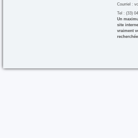
Courriel : v
Tel : (33) 0
Un maximum
site inter
vraiment vo
recherchée