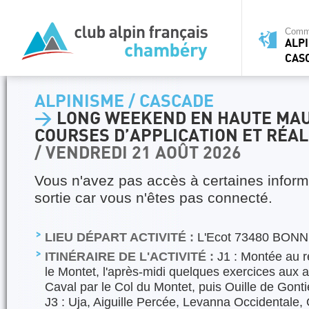
Commi
ALPI
CAS
ALPINISME / CASCADE
>
LONG WEEKEND EN HAUTE MAU
COURSES D’APPLICATION ET RÉAL
/ VENDREDI 21 AOÛT 2026
Vous n'avez pas accès à certaines inform
sortie car vous n'êtes pas connecté.
LIEU DÉPART ACTIVITÉ :
L'Ecot 73480 BON
ITINÉRAIRE DE L'ACTIVITÉ :
J1 : Montée au re
le Montet, l'après-midi quelques exercices aux a
Caval par le Col du Montet, puis Ouille de Gont
J3 : Uja, Aiguille Percée, Levanna Occidentale, 