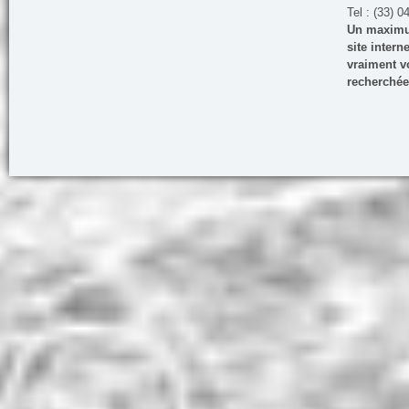
Tel : (33) 0
Un maximum
site inter
vraiment vo
recherchée