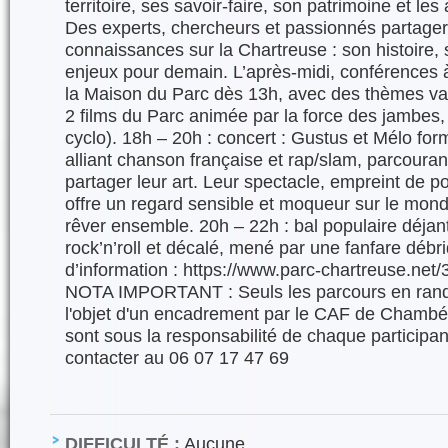
territoire, ses savoir-faire, son patrimoine et les 
Des experts, chercheurs et passionnés partager
connaissances sur la Chartreuse : son histoire,
enjeux pour demain. L’après-midi, conférences à 
la Maison du Parc dès 13h, avec des thèmes var
2 films du Parc animée par la force des jambes
cyclo). 18h – 20h : concert : Gustus et Mélo fo
alliant chanson française et rap/slam, parcouran
partager leur art. Leur spectacle, empreint de 
offre un regard sensible et moqueur sur le monde,
rêver ensemble. 20h – 22h : bal populaire déjan
rock’n’roll et décalé, mené par une fanfare débr
d’information : https://www.parc-chartreuse.net
NOTA IMPORTANT : Seuls les parcours en rand
l'objet d'un encadrement par le CAF de Chambér
sont sous la responsabilité de chaque participan
contacter au 06 07 17 47 69
DIFFICULTÉ :
Aucune