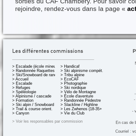
sorties du CAF Chambéry. Pour savoir 
rejoindre, rendez-vous dans la page «
ac
P
Les différentes commissions
> Escalade (école mineurs)
> Handicaf
> Randonnée Raquettes
> Ski alpinisme compét.
> Ski/Snowboard de rando.
> Tribu alpine
> Accueil
> EcoCAF
> Escalade
> Photographie
> Refuges
> Ski nordique
> Spéléologie
> Vélo de Montagne
-
> Alpinisme / cascade
> École d'aventure
-
> Formation
> Randonnée Pédestre
> Ski alpin / Snowboard
> Slackline / Highline
> Trail & course orient.
> Les Zwhenos (18-35+ ans)
- 
> Canyon
> Vie du Club
> Voir les responsables par commission
En cas de 
Courriel : v