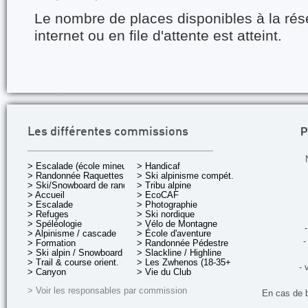
Le nombre de places disponibles à la rés
internet ou en file d'attente est atteint.
P
Les différentes commissions
> Escalade (école mineurs)
> Handicaf
> Randonnée Raquettes
> Ski alpinisme compét.
> Ski/Snowboard de rando.
> Tribu alpine
> Accueil
> EcoCAF
> Escalade
> Photographie
> Refuges
> Ski nordique
> Spéléologie
> Vélo de Montagne
-
> Alpinisme / cascade
> École d'aventure
-
> Formation
> Randonnée Pédestre
> Ski alpin / Snowboard
> Slackline / Highline
> Trail & course orient.
> Les Zwhenos (18-35+ ans)
- 
> Canyon
> Vie du Club
> Voir les responsables par commission
En cas de 