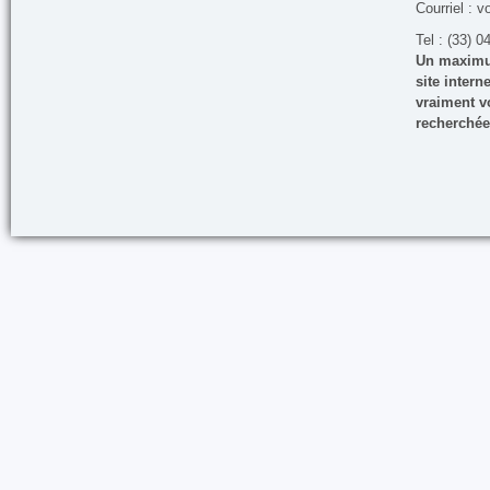
Courriel : v
Tel : (33) 0
Un maximum
site inter
vraiment vo
recherchée